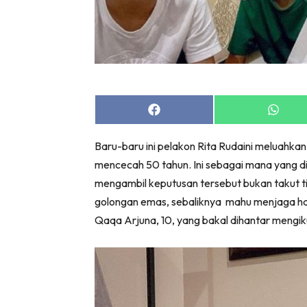
Share
Share
on
on
Facebook
Whats
Baru-baru ini pelakon Rita Rudaini meluahkan 
mencecah 50 tahun. Ini sebagai mana yang dil
mengambil keputusan tersebut bukan takut t
golongan emas, sebaliknya mahu menjaga hati 
Qaqa Arjuna, 10, yang bakal dihantar mengiku