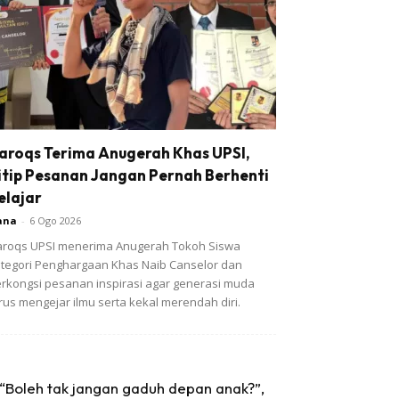
aroqs Terima Anugerah Khas UPSI,
itip Pesanan Jangan Pernah Berhenti
elajar
ana
-
6 Ogo 2026
roqs UPSI menerima Anugerah Tokoh Siswa
tegori Penghargaan Khas Naib Canselor dan
rkongsi pesanan inspirasi agar generasi muda
rus mengejar ilmu serta kekal merendah diri.
“Boleh tak jangan gaduh depan anak?”,