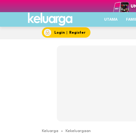
UTAMA
FAMI
Login
|
Register
Keluarga
»
Kekeluargaan