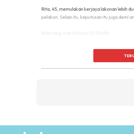
Rita, 45, memulakan kerjaya lakonan lebih du
pelakon. Selain itu, keputusan itu juga demi 
Rancang Aak Belajar Di Tahfiz
“Saya hanya mempunyai tempoh antara tiga 
TER
tahun, saya mahu berhenti bergelar pelako
belajar ilmu agama. Sebenarnya, saya mera
pengajian di sekolah tahfiz.
“Saya tak mahu anak-anak melihat saya gigih 
katanya.