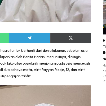
Share
Share
H
on
on
T
App
Telegram
X
hasrat untuk berhenti dari dunia lakonan, sebelum usia
(Twitter)
B
aporkan oleh Berita Harian. Menurutnya, dia ingin
N
idak laku atau populariti menjunam pada usia mencecah
Ha
dua cahaya mata, Airit Rayyan Rizqin, 12, dan Airit
ka
be
ti pengajian tahfiz.
te