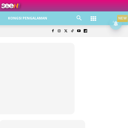
ree jer!
KONGSI PENGALAMAN
NEW
olisi Privasi