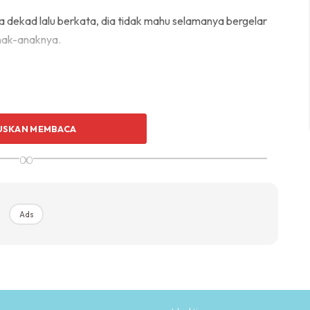
a dekad lalu berkata, dia tidak mahu selamanya bergelar
anak-anaknya.
hingga empat tahun sebelum bersara. Pada usia 50
USKAN MEMBACA
n. Saya mahu menghabiskan masa di rumah dengan
ncang menghantar Rayyan dan Arjuna mengikuti
∞
berlakon ketika itu. Saya kena jaga hati anak-anak,”
Ads