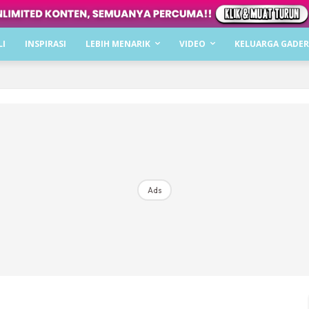
Dapatkan cerita, perkongsian dan info menarik. F
LI
INSPIRASI
LEBIH MENARIK
VIDEO
KELUARGA GADER
Dengan ini saya bersetuju dengan
Terma Penggunaan
dan
P
Langgan Sekarang
Langganan anda telah diterima. Terima kasih!
Ads
Mencari bahagia bersama KELUARGA?
Download dan baca sekarang di
KLIK DI SEENI