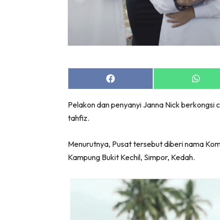
Share
Share
on
on
Facebook
Whats
Pelakon dan penyanyi Janna Nick berkongsi 
tahfiz.
Menurutnya, Pusat tersebut diberi nama Kom
Kampung Bukit Kechil, Simpor, Kedah.