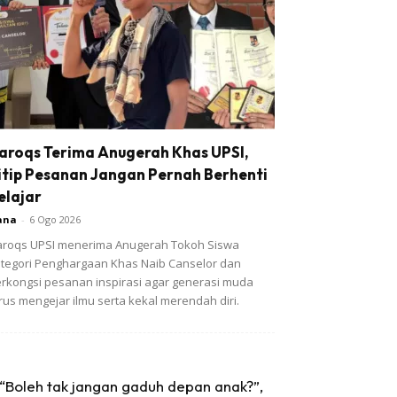
aroqs Terima Anugerah Khas UPSI,
itip Pesanan Jangan Pernah Berhenti
elajar
ana
-
6 Ogo 2026
roqs UPSI menerima Anugerah Tokoh Siswa
tegori Penghargaan Khas Naib Canselor dan
rkongsi pesanan inspirasi agar generasi muda
rus mengejar ilmu serta kekal merendah diri.
“Boleh tak jangan gaduh depan anak?”,