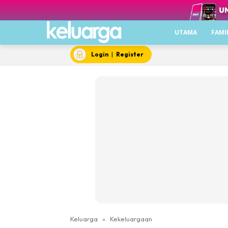
UTAMA
FAMI
Login
|
Register
Keluarga
»
Kekeluargaan