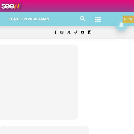
ree jer!
KONGSI PENGALAMAN
NEW
olisi Privasi