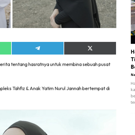
Share
Share
H
on
on
T
App
Telegram
X
cerita tentang hasratnya untuk membina sebuah pusat
(Twitter)
B
N
Ha
pleks Tahfiz & Anak Yatim Nurul Jannah bertempat di
ka
be
te