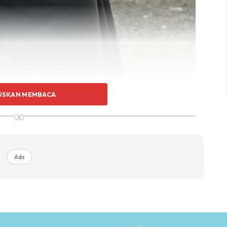
USKAN MEMBACA
∞
Ads
Muner, dia memilih lokasi berkenaan untuk membina
patnya membesar.