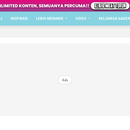
Dapatkan cerita, perkongsian dan info menarik. F
LI
INSPIRASI
LEBIH MENARIK
VIDEO
KELUARGA GADER
Dengan ini saya bersetuju dengan
Terma Penggunaan
dan
P
Langgan Sekarang
Langganan anda telah diterima. Terima kasih!
Ads
Mencari bahagia bersama KELUARGA?
Download dan baca sekarang di
KLIK DI SEENI