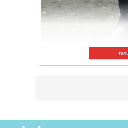
TER
Menurut pemilik nama sebenar Nurul Jannah 
tahfiz kerana kawasan tersebut adalah tem