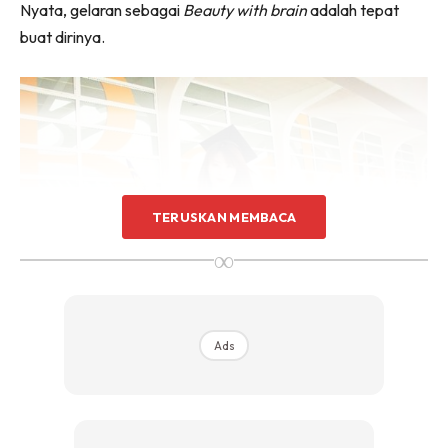
Nyata, gelaran sebagai
Beauty with brain
adalah tepat
buat dirinya.
TERUSKAN MEMBACA
∞
Ads
“Ini Hanya Satu Permulaan, Saya Tidak
Dilahirkan Cerdik Atau Memiliki Nasib