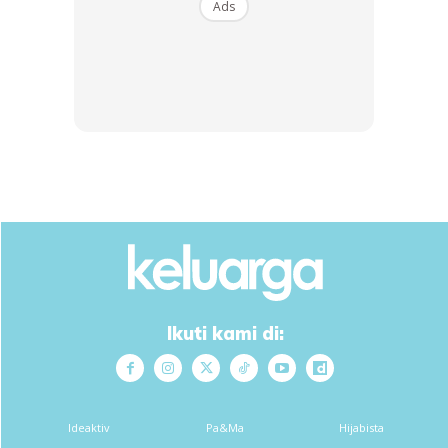
Ads
Watch My Graduation Live From Spain Via
@berkleevalenciacampus Fb Streaming 感
谢大家！ Jutaan Penghargaan Semua
#myberkleestory #inwincciblejourney
A Post Shared By
Dr. Soo Wincci 蘇盈之
(@dr.soowincci) On
GRADUASI YANG KE-5
Ikuti kami di:
Ads
Ideaktiv
Pa&Ma
Hijabista