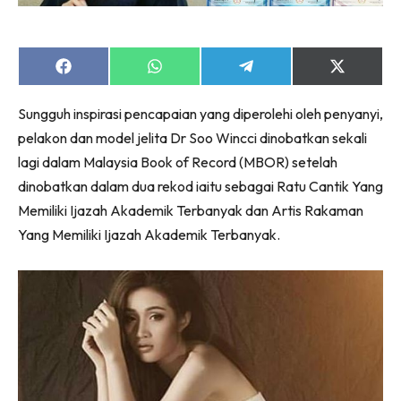
Share
Share
Share
Share
on
on
on
on
Facebook
WhatsApp
Telegram
X
Sungguh inspirasi pencapaian yang diperolehi oleh penyanyi,
(Twitter)
pelakon dan model jelita Dr Soo Wincci dinobatkan sekali
lagi dalam Malaysia Book of Record (MBOR) setelah
dinobatkan dalam dua rekod iaitu sebagai Ratu Cantik Yang
Memiliki Ijazah Akademik Terbanyak dan Artis Rakaman
Yang Memiliki Ijazah Akademik Terbanyak.