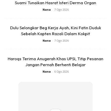
Suami Tunaikan Hasrat Isteri Derma Organ
Nana
-
7 Ogo 2026
Dulu Selongkar Beg Kerja Ayah, Kini Fatin Duduk
Sebelah Kapten Razali Dalam Kokpit
Nana
-
7 Ogo 2026
Haroqs Terima Anugerah Khas UPSI, Titip Pesanan
Jangan Pernah Berhenti Belajar
View this post on Instagram
Nana
-
6 Ogo 2026
Thank U All For The Wishes =) U All Can