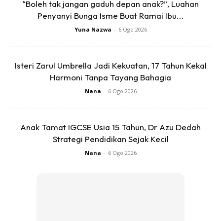
“Boleh tak jangan gaduh depan anak?”, Luahan
Penyanyi Bunga Isme Buat Ramai Ibu...
Yuna Nazwa
-
6 Ogo 2026
Isteri Zarul Umbrella Jadi Kekuatan, 17 Tahun Kekal
Harmoni Tanpa Tayang Bahagia
Nana
-
6 Ogo 2026
SHOPEE MY
SHOPEE MY
CENDAWAN RANGUP BY
[500g – 1kg] Frozen Halal
HERO CHEF
Dimsum / Dimsum Sejuk
Anak Tamat IGCSE Usia 15 Tahun, Dr Azu Dedah
B...
Strategi Pendidikan Sejak Kecil
RM14.6
RM24
RM14.6
RM49
Nana
-
6 Ogo 2026
Buy Now
Buy Now
1
/
5
❮
❯