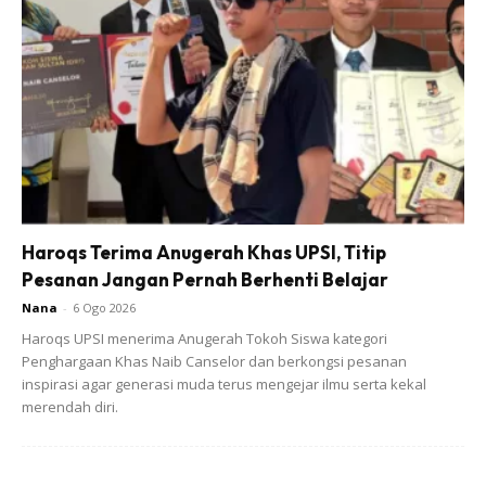
Ads
Haroqs Terima Anugerah Khas UPSI, Titip
Pesanan Jangan Pernah Berhenti Belajar
“Pemeriksaan lanjut mendapati dua mangsa kanak-kanak
Nana
-
6 Ogo 2026
yang terlibat dalam kejadian itu mengalami kecederaan
Haroqs UPSI menerima Anugerah Tokoh Siswa kategori
parah dan mereka dikejarkan ke Hospital Sungai Bakap
Penghargaan Khas Naib Canselor dan berkongsi pesanan
(HSB) dengan bantuan ambulans Kementerian Kesihatan
inspirasi agar generasi muda terus mengejar ilmu serta kekal
merendah diri.
(KKM).
Anda mungkin berminat dengan