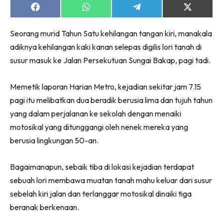
Share
Share
Share
Share
on
on
on
on
Facebook
WhatsApp
Telegram
X
Seorang murid Tahun Satu kehilangan tangan kiri, manakala
(Twitter)
adiknya kehilangan kaki kanan selepas digilis lori tanah di
susur masuk ke Jalan Persekutuan Sungai Bakap, pagi tadi.
Memetik laporan Harian Metro, kejadian sekitar jam 7.15
pagi itu melibatkan dua beradik berusia lima dan tujuh tahun
yang dalam perjalanan ke sekolah dengan menaiki
motosikal yang ditunggangi oleh nenek mereka yang
berusia lingkungan 50-an.
Bagaimanapun, sebaik tiba di lokasi kejadian terdapat
sebuah lori membawa muatan tanah mahu keluar dari susur
sebelah kiri jalan dan terlanggar motosikal dinaiki tiga
beranak berkenaan.