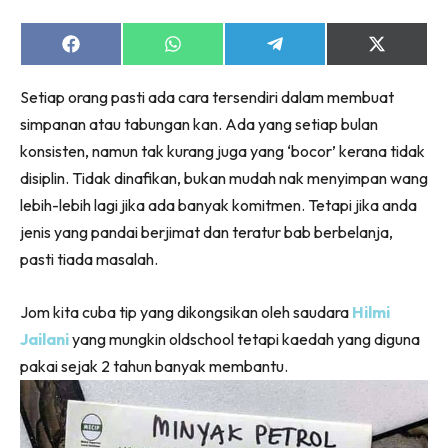
Share
Share
Share
Share
on
on
on
on
Facebook
WhatsApp
Telegram
X
Setiap orang pasti ada cara tersendiri dalam membuat
(Twitter)
simpanan atau tabungan kan. Ada yang setiap bulan
konsisten, namun tak kurang juga yang ‘bocor’ kerana tidak
disiplin. Tidak dinafikan, bukan mudah nak menyimpan wang
lebih-lebih lagi jika ada banyak komitmen. Tetapi jika anda
jenis yang pandai berjimat dan teratur bab berbelanja,
pasti tiada masalah.
Jom kita cuba tip yang dikongsikan oleh saudara
Hilmi
Jailani
yang mungkin oldschool tetapi kaedah yang diguna
pakai sejak 2 tahun banyak membantu.