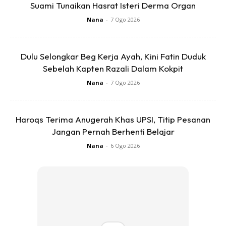
Suami Tunaikan Hasrat Isteri Derma Organ
Tapi kalau negatif, sila baca sampai habis.
Nana
-
7 Ogo 2026
Langkah 3:
Sila jenguk semula pada catatan di langkah (1) tadi.
Potong dan kurangkan dekat belanja yang rasa tak perlu.
Dulu Selongkar Beg Kerja Ayah, Kini Fatin Duduk
Waktu ini, tepuk pipi dan sedarlah dari mimpi. Yang anda
Sebelah Kapten Razali Dalam Kokpit
sedang menarah bukit yang tak wujud pun sebenarnya.
Nana
-
7 Ogo 2026
Langkah 4:
Setiap kali gaji, simpan dulu duit siap-siap sebelum guna.
Haroqs Terima Anugerah Khas UPSI, Titip Pesanan
Berapa amaun yang kena simpan?
Jangan Pernah Berhenti Belajar
Nana
-
6 Ogo 2026