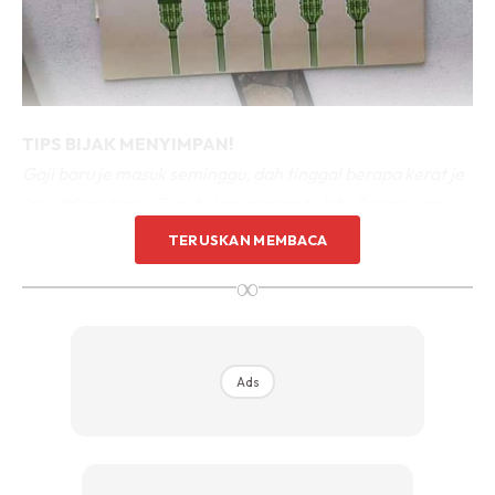
TIPS BIJAK MENYIMPAN!
Gaji baru je masuk seminggu, dah tinggal berapa kerat je
lagi dalam bank. Tiap bulan macam tu lah. Bosan juga
hadap situasi sama tiap bulan.
TERUSKAN MEMBACA
Kalau yang sabar, boleh lah hadap megi sebagai
∞
pengganti KFC dan Mcd. Tapi kalau jenis gelojoh memang
kad kredit lah jawabnya.
Sebelum jatuh terduduk, baik korang cuba benda yang
saya nak kongsi ini. Cara ini mungkin nampak old school,
Ads
tapi inilah yang saya buat sejak 2 tahun lepas.
Ok baik.