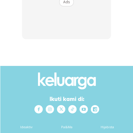
Ads
Ikuti kami di:
JUMLAH GAJI – (KOMITMEN + BELANJA) =SIMPAN
Katakan ada bulan yang korang dapat lebihan
Ideaktiv
Pa&Ma
Hijabista
elaun/bonus. Tempat yang sepatutnya adalah pada