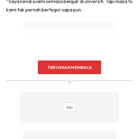
“Saya kenal suami semasa belajar di universiti. Tapi masa tu
kami tak pernah bertegur sapa pun.
Ads
TERUSKAN MEMBACA
∞
Ads
“Tapi akhirnya jumpa dekat media sosial. Dalam tempoh
dua tahun kami kenal pada mulanya sebagai kawan sahaja.
“Masa kami berkawan saya tak ada rasa apa-apa tapi