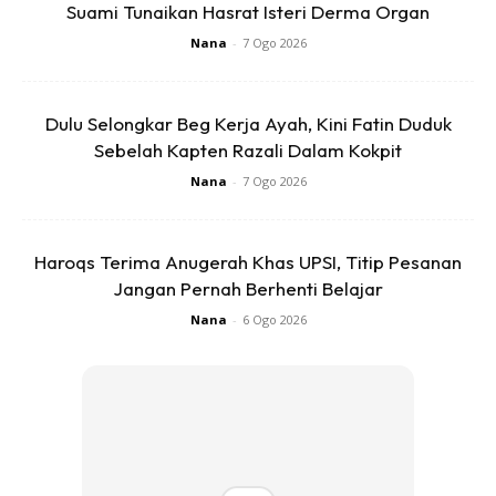
Suami Tunaikan Hasrat Isteri Derma Organ
Dia selalu ajar saya untuk ‘masuk’ atau selami dahulu
ketakutan itu kemudian baru buat penilaian.
Nana
-
7 Ogo 2026
Dulu Selongkar Beg Kerja Ayah, Kini Fatin Duduk
Sebelah Kapten Razali Dalam Kokpit
Nana
-
7 Ogo 2026
Ads
Haroqs Terima Anugerah Khas UPSI, Titip Pesanan
Jangan Pernah Berhenti Belajar
Nana
-
6 Ogo 2026
“Contohnya, kalau kami berjalan bersama, saya selalu elak
berjalan sekali dengan suami sebab tak nak dia malu. Rupa-
rupanya itu semua perasaan saya saja,” katanya.