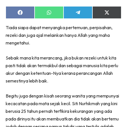
Share
Share
Share
Share
on
on
on
on
Facebook
WhatsApp
Telegram
X
Tiada siapa dapat menyangka pertemuan, perpisahan,
(Twitter)
rezeki dan juga ajal melainkan hanya Allah yang maha
mengetahui.
Sebaik mana kita merancang, jika bukan rezeki untuk kita
pasti tidak akan termakbul dan sebagai manusia kita perlu
akur dengan ketentuan-Nya kerana perancangan Allah
semestinya lebih baik.
Begitu juga dengan kisah seorang wanita yang mempunyai
kecacatan pada mata sejak kecil. Siti Nurhikmah yang kini
berusia 25 tahun pernah terfikira kekurangan yang ada
pada dirinya itu akan membuatkan dia tidak akan bertemu
jodoh dengan sesiapa namun takdir yang tertulis adalah