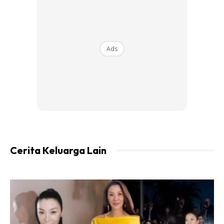
lepas bercinta mula rasa insecure (kurang keyakinan)
dengan diri sendiri apabila berjalan dengan dia,” ujarnya.
Ads
Namun keserasian mereka akhirnya membawa kepada
ikatan tali pertunangan pada 21 Januari lalu yang juga
meruopakan hari ulang tahun kelahirannya.
Hikmah mengakui pada mulanya dia bimbang jika
tunangnya malu dengan kekurangan dirinya yang
mempunyai kecacatan mata sejak kecil.
Cerita Keluarga Lain
Ads