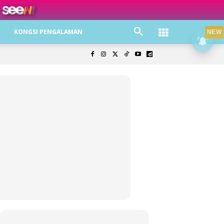
ree jer!
KONGSI PENGALAMAN
NEW
olisi Privasi