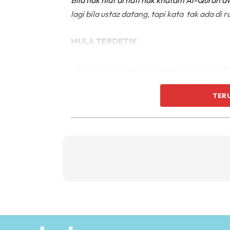
Bila nak niat di hati nak khatam Al-Quran a
lagi bila ustaz datang, tapi kata tak ada di
MULA TERDETIK
Jadi hari demi hari dan lepas kahwin bila t
bila ni Ya Allah. Tapi masa tak ada. Sibuk d
TER