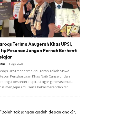
aroqs Terima Anugerah Khas UPSI,
itip Pesanan Jangan Pernah Berhenti
elajar
ana
-
6 Ogo 2026
roqs UPSI menerima Anugerah Tokoh Siswa kategori
nghargaan Khas Naib Canselor dan berkongsi
sanan inspirasi agar generasi muda terus mengejar
mu serta kekal merendah diri.
“Boleh tak jangan gaduh depan anak?”,