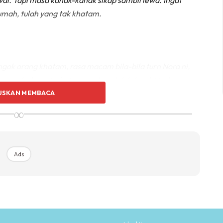
wal. Tapi masa kanak-kanak sikap sambil lewa. Ingat
 rumah, tulah yang tak khatam.
engok orang khatam, rasa macam bila-bila turn Nora ni,
engan shoting. Jadi alasan pula untuk tak nak khatam.
USKAN MEMBACA
∞
Ads
Ads