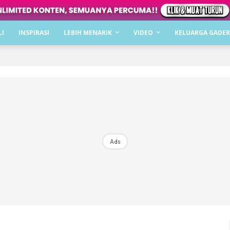
Dapatkan cerita, perkongsian dan info menarik. F
LI
INSPIRASI
LEBIH MENARIK
VIDEO
KELUARGA GADER
Dengan ini saya bersetuju dengan
Terma Penggunaan
dan
P
Langgan Sekarang
Langganan anda telah diterima. Terima kasih!
Ads
Mencari bahagia bersama KELUARGA?
Download dan baca sekarang di
KLIK DI SEENI