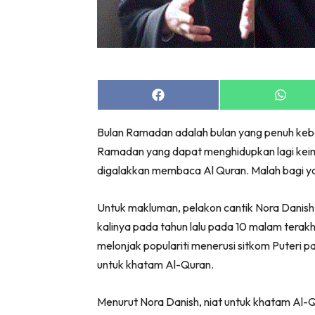
Share
Share
on
on
Facebook
Whats
Bulan Ramadan adalah bulan yang penuh keb
Ramadan yang dapat menghidupkan lagi keim
digalakkan membaca Al Quran. Malah bagi ya
Untuk makluman, pelakon cantik Nora Danish
kalinya pada tahun lalu pada 10 malam tera
melonjak populariti menerusi sitkom Puteri 
untuk khatam Al-Quran.
Menurut Nora Danish, niat untuk khatam Al