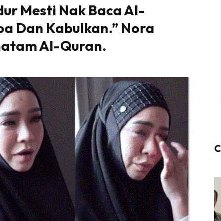
dur Mesti Nak Baca Al-
oa Dan Kabulkan.” Nora
hatam Al-Quran.
C