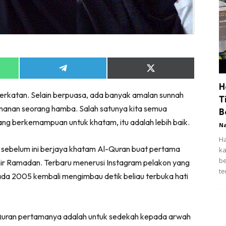
Share
Share
on
on
H
App
Telegram
X
erkatan. Selain berpuasa, ada banyak amalan sunnah
(Twitter)
T
anan seorang hamba. Salah satunya kita semua
B
ng berkemampuan untuk khatam, itu adalah lebih baik.
N
Ha
 sebelum ini berjaya khatam Al-Quran buat pertama
Pe
pe
khir Ramadan. Terbaru menerusi Instagram pelakon yang
il
pada 2005 kembali mengimbau detik beliau terbuka hati
-Quran pertamanya adalah untuk sedekah kepada arwah