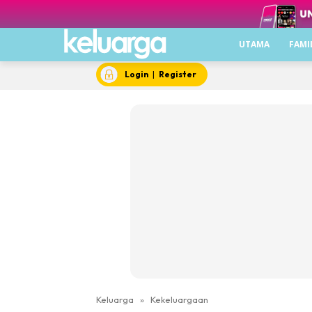
UTAMA
FAMI
Login
|
Register
Keluarga
»
Kekeluargaan