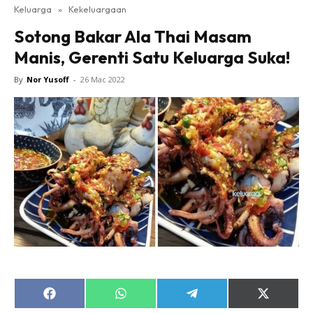
Keluarga
»
Kekeluargaan
Sotong Bakar Ala Thai Masam
Manis, Gerenti Satu Keluarga Suka!
By
Nor Yusoff
-
26 Mac 2022
Share
Share
Share
Share
on
on
on
on