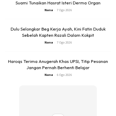
(Tumbuk semua)
Suami Tunaikan Hasrat Isteri Derma Organ
2 sudu sos tiram
Nana
-
7 Ogo 2026
4 sudu gula
5 sudu jus lemon
Dulu Selongkar Beg Kerja Ayah, Kini Fatin Duduk
3 sudu sos ikan
Sebelah Kapten Razali Dalam Kokpit
Daun ketumbar ( hiris halus)
Nana
-
7 Ogo 2026
Satukan semua bahan…
Lumur atas sotong.
Haroqs Terima Anugerah Khas UPSI, Titip Pesanan
Anda mungkin berminat dengan
Jangan Pernah Berhenti Belajar
Nana
-
6 Ogo 2026