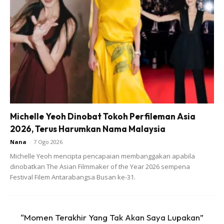
Bakar sampai masak.
Ads
Michelle Yeoh Dinobat Tokoh Perfileman Asia
2026, Terus Harumkan Nama Malaysia
Nana
-
7 Ogo 2026
Michelle Yeoh mencipta pencapaian membanggakan apabila
dinobatkan The Asian Filmmaker of the Year 2026 sempena
Sos
Festival Filem Antarabangsa Busan ke-31.
12 btg cili merah
8 btg cili hijau
7ulas bawang putih (bako jap)
“Momen Terakhir Yang Tak Akan Saya Lupakan”