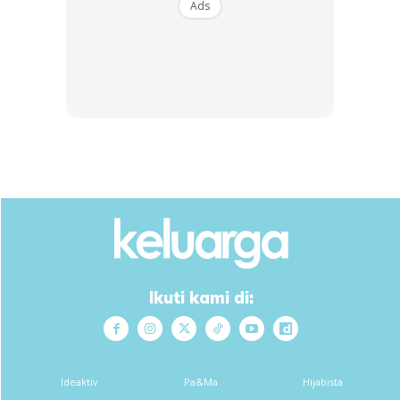
Ads
SHOPEE MY
SHOPEE MY
Serbuk Cili Thai Serbuk
?Ready Stock?Tapak
Cili Kisar Halus Serbuk Cili
Periuk Kayu Kreatif Alas
Me...
Pinggan &#0...
RM3.19
RM9.9
RM3.19
RM14.9
Buy Now
Buy Now
1
/
5
❮
❯
Sumber: Juju Minhad
Ikuti kami di:
Dapatkan cerita, perkongsian dan info menarik. Free jer!
Ideaktiv
Pa&Ma
Hijabista