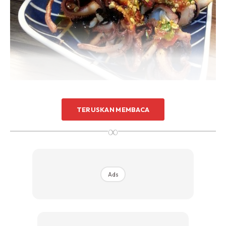
Nasihat saya… Sesape yg baru nk try buat sotong bakar
TERUSKAN MEMBACA
Thai ni xpayah la buat.kalau setakat 4-5 ekor confirm
∞
xcukup… Kene buat banyak…baru puas. Semua rasa ada
masam manis masin.. Complete!
Ads