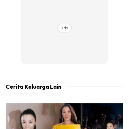
Ads
1.Fail lutsinar berharga RM1.99 (Beli di Supersave). 2.
Sticker berharga RM5.00 untuk 60 keping.
Cerita Keluarga Lain