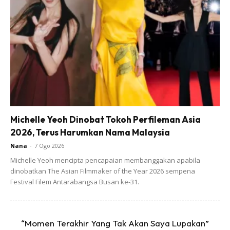
Lekatkan jadual sticker di buku dan juga di fail. Biar
seragam.
Michelle Yeoh Dinobat Tokoh Perfileman Asia
2026, Terus Harumkan Nama Malaysia
Nana
-
7 Ogo 2026
Michelle Yeoh mencipta pencapaian membanggakan apabila
dinobatkan The Asian Filmmaker of the Year 2026 sempena
Festival Filem Antarabangsa Busan ke-31.
“Momen Terakhir Yang Tak Akan Saya Lupakan”