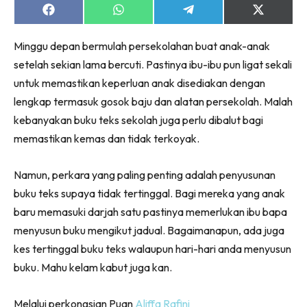
Share
Share
Share
Share
on
on
on
on
Facebook
WhatsApp
Telegram
X
Minggu depan bermulah persekolahan buat anak-anak
(Twitter)
setelah sekian lama bercuti. Pastinya ibu-ibu pun ligat sekali
untuk memastikan keperluan anak disediakan dengan
lengkap termasuk gosok baju dan alatan persekolah. Malah
kebanyakan buku teks sekolah juga perlu dibalut bagi
memastikan kemas dan tidak terkoyak.
Namun, perkara yang paling penting adalah penyusunan
buku teks supaya tidak tertinggal. Bagi mereka yang anak
baru memasuki darjah satu pastinya memerlukan ibu bapa
menyusun buku mengikut jadual. Bagaimanapun, ada juga
kes tertinggal buku teks walaupun hari-hari anda menyusun
buku. Mahu kelam kabut juga kan.
Melalui perkongsian Puan
Aliffa Rafini