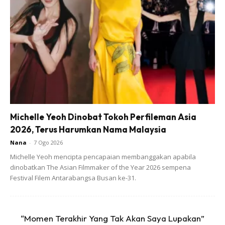
Michelle Yeoh Dinobat Tokoh Perfileman Asia
2026, Terus Harumkan Nama Malaysia
Nana
-
7 Ogo 2026
Michelle Yeoh mencipta pencapaian membanggakan apabila
dinobatkan The Asian Filmmaker of the Year 2026 sempena
Festival Filem Antarabangsa Busan ke-31.
Setibanya di rumah, kawan tersebut siap bawa plastik
“Momen Terakhir Yang Tak Akan Saya Lupakan”
sebagai pelapik tangan untuk menangkap katak tersebut.