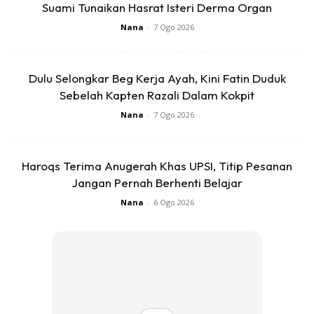
Suami Tunaikan Hasrat Isteri Derma Organ
Nana
-
7 Ogo 2026
Dulu Selongkar Beg Kerja Ayah, Kini Fatin Duduk
Sebelah Kapten Razali Dalam Kokpit
Ads
Nana
-
7 Ogo 2026
Haroqs Terima Anugerah Khas UPSI, Titip Pesanan
Jangan Pernah Berhenti Belajar
Nana
-
6 Ogo 2026
Namun apa yang menjadi kisah ini lebih lucu, setelah
mangkuk yang dijadikan perangkap katak dibuka terlihat
katak yang sangat kecil. Jauh sekali apa yang dibayangkan
oleh mereka berdua.