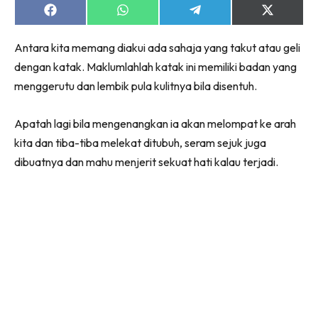
Share
Share
Share
Share
on
on
on
on
Facebook
WhatsApp
Telegram
X
Antara kita memang diakui ada sahaja yang takut atau geli
(Twitter)
dengan katak. Maklumlahlah katak ini memiliki badan yang
menggerutu dan lembik pula kulitnya bila disentuh.
Apatah lagi bila mengenangkan ia akan melompat ke arah
kita dan tiba-tiba melekat ditubuh, seram sejuk juga
dibuatnya dan mahu menjerit sekuat hati kalau terjadi.