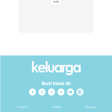
Ads
@wanchaaa92
POV : BINI SURUH
TANGKAP KATAK DALAM RUMAH..
#fyp
#faizalhalim
#KATAK
@ibu_doublena
@NIZAL.IDZHAM
♬ Monkeys Spinning
Monkeys – Kevin MacLeod & Kevin The
Monkey
Video lawak ini mendapat tontonan lebih 700 ribu daripada
netizen. Rata-rata merasa lucu dan tidak kurang juga yang
seakan kecewa dengan kemunculan katak yang jauh
Ikuti kami di:
tersasar daripada apa yang mereka cuba bayangkan.
Ideaktiv
Pa&Ma
Hijabista