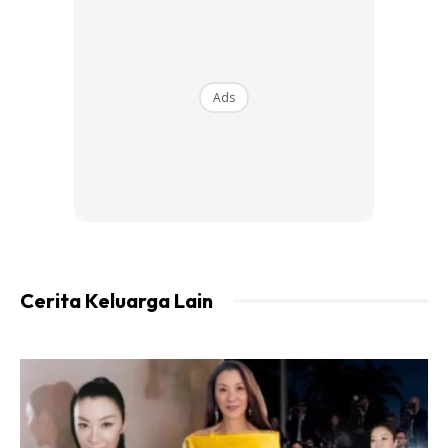
Ads
Risau Pula Aku… Besaq Mana La Katak Ni
Ingatkan hanya isterinya sahaja yang takut katak, rupanya
suaminya juga tidak kurang penakut dengan haiwan amfibia
ini, siap bawa kawan untuk membantu menangkap katak
tersebut.
Cerita Keluarga Lain