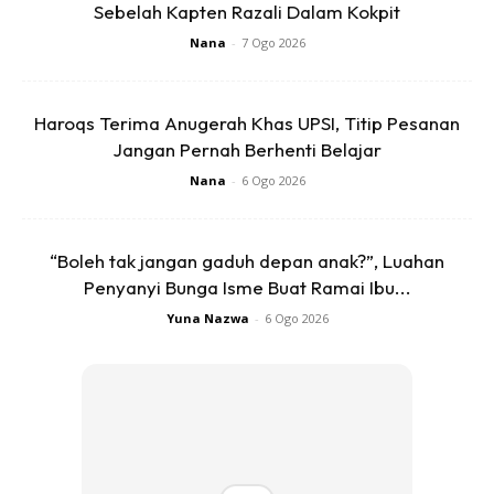
Sebelah Kapten Razali Dalam Kokpit
Nana
-
7 Ogo 2026
Ads
Haroqs Terima Anugerah Khas UPSI, Titip Pesanan
Jangan Pernah Berhenti Belajar
Nana
-
6 Ogo 2026
“Boleh tak jangan gaduh depan anak?”, Luahan
4. Baca Surah Yassin, Al-Fatihah dan Al-Ikhlas
Penyanyi Bunga Isme Buat Ramai Ibu...
Amalkan membaca surah Yassin setiap malam
terutamanya 7 malam pertama anda menduduki rumah
Yuna Nazwa
-
6 Ogo 2026
atau bangunan. Baca juga surah Al-Fatihah sebanyak satu
kali, surah Al-Ikhlas 3 kali, selawat ke atas nabi sebanyak 7
kali, ayat Kursi
sekali, tetapi di ayat terakhir bacalah sebanyak 7 kali.