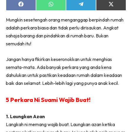
Share
Share
Share
Share
on
on
on
on
Facebook
WhatsApp
Telegram
X
Mungkin sesetengah orang menganggap berpindah rumah
(Twitter)
adalah perkara biasa dan tidak perlu dirisaukan. Angkat
sahaja barang dan pindahkan di rumah baru. Bukan
semudah itu!
Jangan hanya fikirkan keseronokkan untuk menghias
semata-mata. Ada banyak perkara yang anda kena
dahulukan untuk pastikan keadaan rumah dalam keadaan
baik dan selamat. Lebih-lebih lagi yang punya anak kecil.
5 Perkara Ni Suami Wajib Buat!
1. Laungkan Azan
Langkah ni memang wajib buat. Laungkan azan ketika