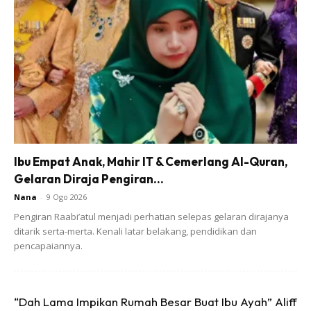
Ibu Empat Anak, Mahir IT & Cemerlang Al-Quran,
Gelaran Diraja Pengiran...
Nana
-
9 Ogo 2026
“Perasaan masa nak nikah, sangat gementar. Dalam masa
Pengiran Raabi’atul menjadi perhatian selepas gelaran dirajanya
sama, kami sedih sebab kalau boleh nak semua keluarga
ditarik serta-merta. Kenali latar belakang, pendidikan dan
berada bersama kami. Namun, ketika proses nikah hanya
pencapaiannya.
20 orang dibenarkan berada di masjid. Kalaulah ada arwah
nenek dan datuk kami ada bersama, majlis itu mungkin lebih
bermakna.
“Dah Lama Impikan Rumah Besar Buat Ibu Ayah” Aliff