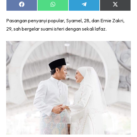
Share
Share
Share
Share
on
on
on
on
Facebook
WhatsApp
Telegram
X
Pasangan penyanyi popular, Syamel, 28, dan Ernie Zakri,
(Twitter)
29, sah bergelar suami isteri dengan sekali lafaz.