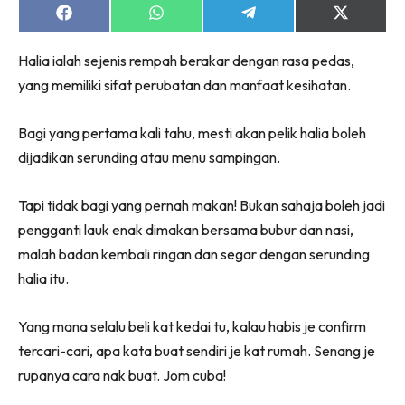
Share
Share
Share
Share
on
on
on
on
Facebook
WhatsApp
Telegram
X
Halia ialah sejenis rempah berakar dengan rasa pedas,
(Twitter)
yang memiliki sifat perubatan dan manfaat kesihatan.
Bagi yang pertama kali tahu, mesti akan pelik halia boleh
dijadikan serunding atau menu sampingan.
Tapi tidak bagi yang pernah makan! Bukan sahaja boleh jadi
pengganti lauk enak dimakan bersama bubur dan nasi,
malah badan kembali ringan dan segar dengan serunding
halia itu.
Yang mana selalu beli kat kedai tu, kalau habis je confirm
tercari-cari, apa kata buat sendiri je kat rumah. Senang je
rupanya cara nak buat. Jom cuba!