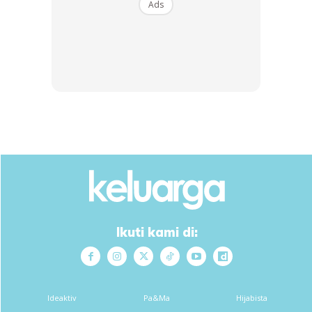
Ads
Ikuti kami di:
Ideaktiv
Pa&Ma
Hijabista