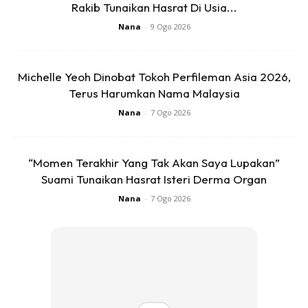
Rakib Tunaikan Hasrat Di Usia...
Nana
-
9 Ogo 2026
Michelle Yeoh Dinobat Tokoh Perfileman Asia 2026,
Terus Harumkan Nama Malaysia
Nana
-
7 Ogo 2026
“Momen Terakhir Yang Tak Akan Saya Lupakan”
Suami Tunaikan Hasrat Isteri Derma Organ
Nana
-
7 Ogo 2026
2. Panaskan minyak masak dalam kuantiti yang banyak
menggunakan api besar. Masukkan halia tadi. Goreng
hingga garing. Angkat dan toskan minyaknya.