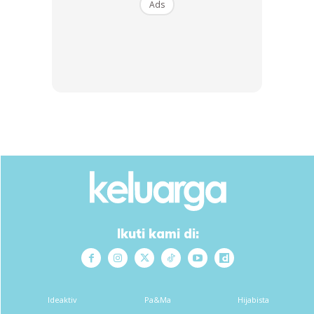
Ads
Ikuti kami di:
3. Untuk kuah, panaskan minyak, tumis bawang besar,
bawang putih dan cili yang telah dihiris.
Ideaktiv
Pa&Ma
Hijabista