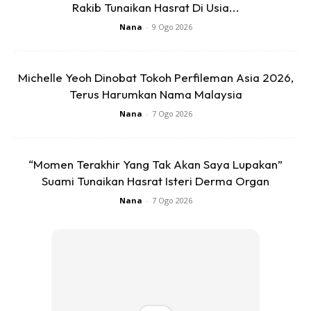
Rakib Tunaikan Hasrat Di Usia...
Nana
-
9 Ogo 2026
2. Dah siap lumurkan dengan tpung, boleh mula goreng.
Michelle Yeoh Dinobat Tokoh Perfileman Asia 2026,
Kalau boleh biar minyaknya banyak supaya ikan masak
Terus Harumkan Nama Malaysia
sekata. Dah agak garing, angkat dan toskan. Boleh mula
Nana
-
7 Ogo 2026
buat kuahnya pula.
“Momen Terakhir Yang Tak Akan Saya Lupakan”
Suami Tunaikan Hasrat Isteri Derma Organ
Nana
-
7 Ogo 2026