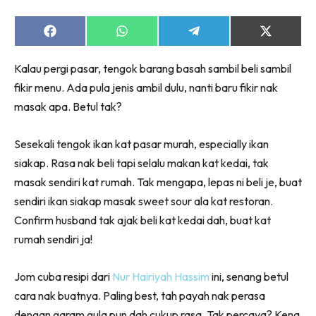
Share
Share
Share
Share
on
on
on
on
Facebook
WhatsApp
Telegram
X
Kalau pergi pasar, tengok barang basah sambil beli sambil
(Twitter)
fikir menu. Ada pula jenis ambil dulu, nanti baru fikir nak
masak apa. Betul tak?
Sesekali tengok ikan kat pasar murah, especially ikan
siakap. Rasa nak beli tapi selalu makan kat kedai, tak
masak sendiri kat rumah. Tak mengapa, lepas ni beli je, buat
sendiri ikan siakap masak sweet sour ala kat restoran.
Confirm husband tak ajak beli kat kedai dah, buat kat
rumah sendiri ja!
Jom cuba resipi dari
Nur Hairiyah Hassim
ini, senang betul
cara nak buatnya. Paling best, tah payah nak perasa
dengan garam gula pun dah cukup rasa. Tak percaya? Kena