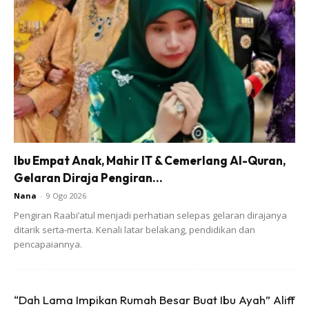
Cara-caranya:-
1. Mulakan dengan goreng ikan terlebih dahulu. Dah siap
siang dan cuci bersih ikannya, salutkan dengan garam
sedikit dan bedakkan dengan tepung jagung. Fungsinya
supaya ikan yang digoreng nanti akan garing di luar, lembut
dan juicy di dalam.
Ibu Empat Anak, Mahir IT & Cemerlang Al-Quran,
Gelaran Diraja Pengiran...
Nana
-
9 Ogo 2026
Pengiran Raabi’atul menjadi perhatian selepas gelaran dirajanya
ditarik serta-merta. Kenali latar belakang, pendidikan dan
pencapaiannya.
Ads
“Dah Lama Impikan Rumah Besar Buat Ibu Ayah” Aliff