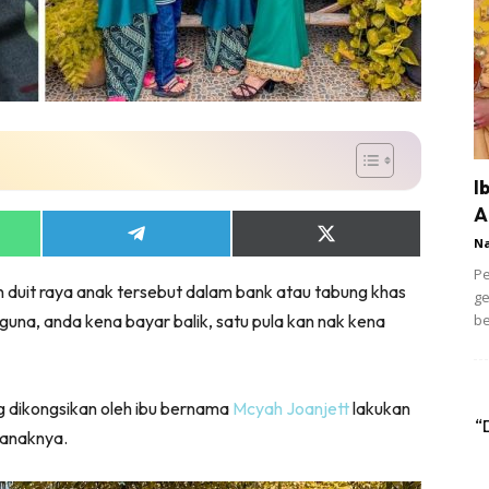
I
A
Share
Share
N
on
on
Pe
App
Telegram
X
n duit raya anak tersebut dalam bank atau tabung khas
(Twitter)
ge
guna, anda kena bayar balik, satu pula kan nak kena
be
ng dikongsikan oleh ibu bernama
Mcyah Joanjett
lakukan
“
-anaknya.