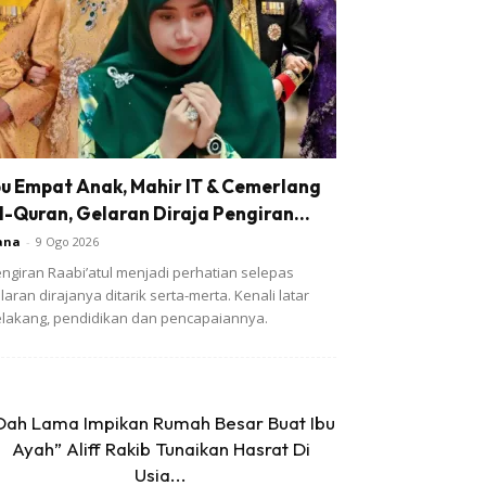
bu Empat Anak, Mahir IT & Cemerlang
l-Quran, Gelaran Diraja Pengiran...
ana
-
9 Ogo 2026
ngiran Raabi’atul menjadi perhatian selepas
laran dirajanya ditarik serta-merta. Kenali latar
lakang, pendidikan dan pencapaiannya.
Dah Lama Impikan Rumah Besar Buat Ibu
Ayah” Aliff Rakib Tunaikan Hasrat Di
Usia...