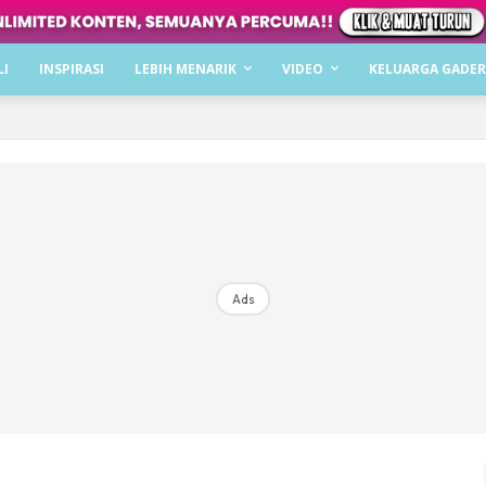
Dapatkan cerita, perkongsian dan info menarik. F
LI
INSPIRASI
LEBIH MENARIK
VIDEO
KELUARGA GADER
Dengan ini saya bersetuju dengan
Terma Penggunaan
dan
P
Langgan Sekarang
Langganan anda telah diterima. Terima kasih!
Ads
Mencari bahagia bersama KELUARGA?
Download dan baca sekarang di
KLIK DI SEENI