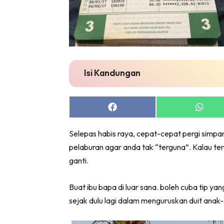
Isi Kandungan
Share
Share
on
on
Facebook
Whats
Selepas habis raya, cepat-cepat pergi simpa
pelaburan agar anda tak “terguna”. Kalau ter
ganti.
Buat ibu bapa di luar sana. boleh cuba tip ya
sejak dulu lagi dalam menguruskan duit anak