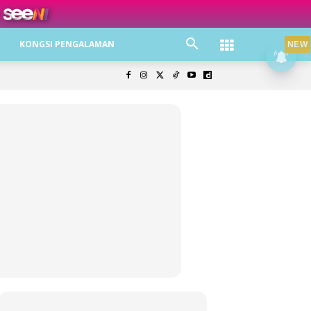
ree jer!
KONGSI PENGALAMAN
NEW
olisi Privasi