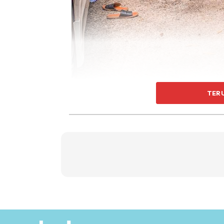
TER
Hidup aku tak senang. Jadi sejak aku mula mu
account anak2. Aku tak ckup makan xpe, janj
ada duit untuk dorang sambung belajar. Aku
aku takkn curi duit anak2. Mereka amanah aku