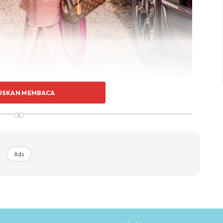
USKAN MEMBACA
∞
Ads
la posting kerja tahun 2015, aku terus tolak gaji ke
i simpanan anak2 ada. At least kalau aku susah pun,
 sangat berdisiplin. Sengkek xboleh makan sekalipun,
. Jadi aku perlu jujur dengan diri sendiri.