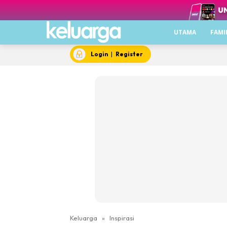
UTAMA
FAMI
Login
|
Register
Keluarga
»
Inspirasi