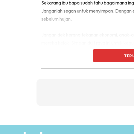
Sekarang ibu bapa sudah tahu bagaimana ing
Janganlah segan untuk menyimpan. Dengan e
sebelum hujan.
Jangan dek kerana tekanan ekonomi, anak-a
mereka kelak. Simpan duit raya ini untuk ke
TER