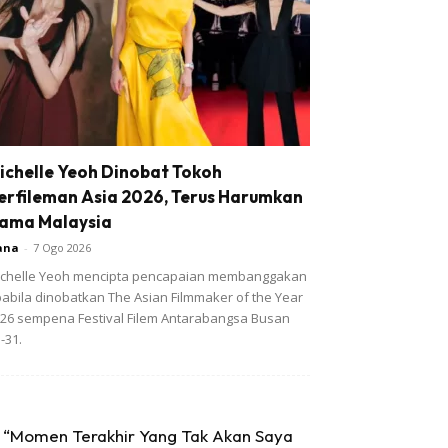
ichelle Yeoh Dinobat Tokoh
erfileman Asia 2026, Terus Harumkan
ama Malaysia
ana
-
7 Ogo 2026
chelle Yeoh mencipta pencapaian membanggakan
abila dinobatkan The Asian Filmmaker of the Year
26 sempena Festival Filem Antarabangsa Busan
-31.
“Momen Terakhir Yang Tak Akan Saya