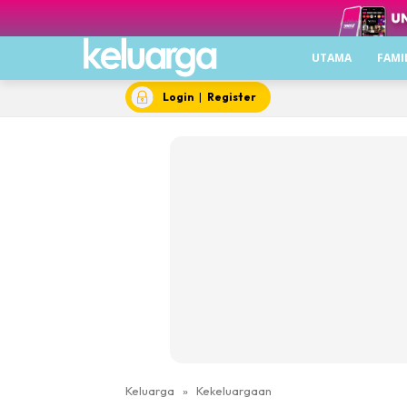
UTAMA
FAMI
Login
|
Register
Keluarga
»
Kekeluargaan