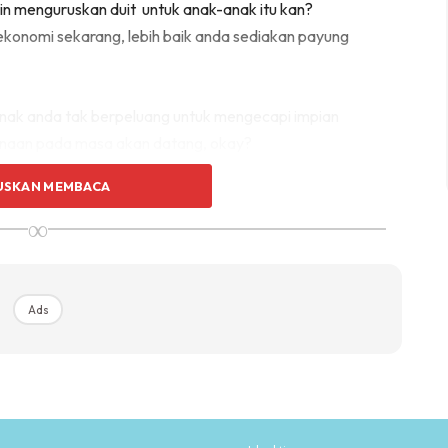
in menguruskan duit untuk anak-anak itu kan?
konomi sekarang, lebih baik anda sediakan payung
nak anda tak berpeluang untuk mengecapi impian
gunaan pada masa akan datang, okay?
USKAN MEMBACA
∞
Ads