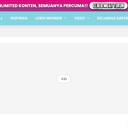
Dapatkan cerita, perkongsian dan info menarik. F
LI
INSPIRASI
LEBIH MENARIK
VIDEO
KELUARGA GADER
Dengan ini saya bersetuju dengan
Terma Penggunaan
dan
P
Langgan Sekarang
Langganan anda telah diterima. Terima kasih!
Ads
Mencari bahagia bersama KELUARGA?
Download dan baca sekarang di
KLIK DI SEENI