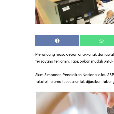
Share
Share
on
on
Facebook
Whats
Merancang masa depan anak-anak dari awal
tersayang terjamin. Tapi, bukan mudah untuk
Skim Simpanan Pendidikan Nasional atau SS
takaful. Ia amat sesuai untuk dijadikan tabu