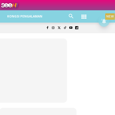
ree jer!
KONGSI PENGALAMAN
NEW
olisi Privasi