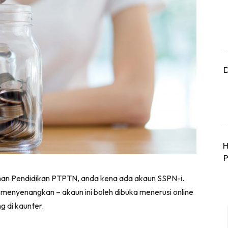
D
H
P
aman Pendidikan PTPTN, anda kena ada akaun SSPN-i.
g menyenangkan – akaun ini boleh dibuka menerusi online
g di kaunter.