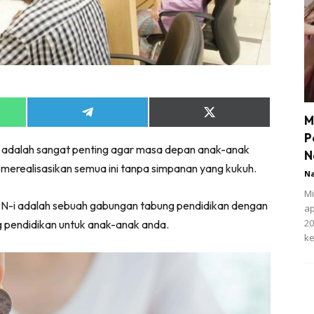
Share
Share
M
on
on
P
App
Telegram
X
 adalah sangat penting agar masa depan anak-anak
(Twitter)
N
 merealisasikan semua ini tanpa simpanan yang kukuh.
N
Mi
PN-i adalah sebuah gabungan tabung pendidikan dengan
ap
20
ng pendidikan untuk anak-anak anda.
ke