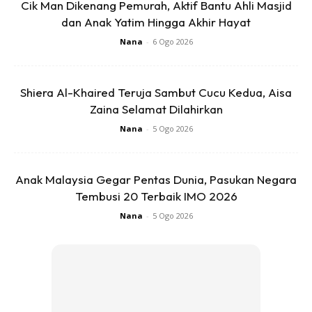
Cik Man Dikenang Pemurah, Aktif Bantu Ahli Masjid
dan Anak Yatim Hingga Akhir Hayat
Nana
-
6 Ogo 2026
Shiera Al-Khaired Teruja Sambut Cucu Kedua, Aisa
– Letakkan adunan tadi ke atas roti.
Zaina Selamat Dilahirkan
Nana
-
5 Ogo 2026
Anak Malaysia Gegar Pentas Dunia, Pasukan Negara
Tembusi 20 Terbaik IMO 2026
Ads
Nana
-
5 Ogo 2026