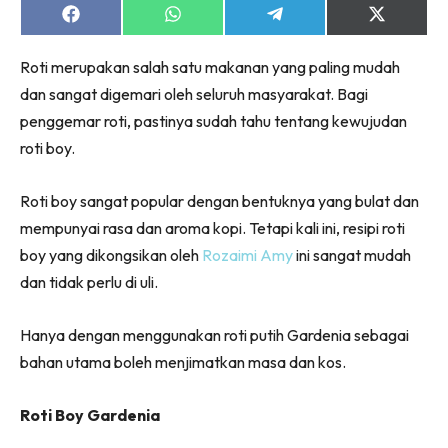
Share
Share
Share
Share
on
on
on
on
Facebook
WhatsApp
Telegram
X
Roti merupakan salah satu makanan yang paling mudah
(Twitter)
dan sangat digemari oleh seluruh masyarakat. Bagi
penggemar roti, pastinya sudah tahu tentang kewujudan
roti boy.
Roti boy sangat popular dengan bentuknya yang bulat dan
mempunyai rasa dan aroma kopi. Tetapi kali ini, resipi roti
boy yang dikongsikan oleh
Rozaimi Amy
ini sangat mudah
dan tidak perlu di uli.
Hanya dengan menggunakan roti putih Gardenia sebagai
bahan utama boleh menjimatkan masa dan kos.
Roti Boy Gardenia