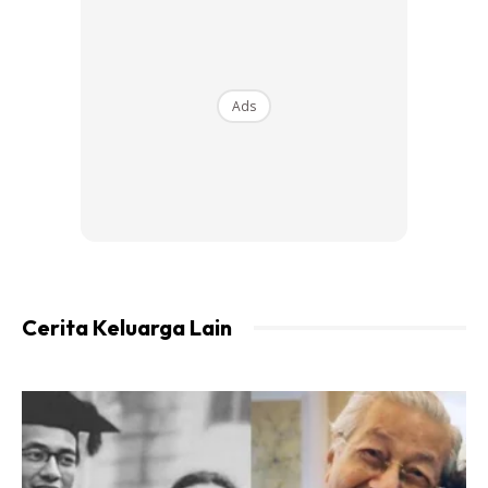
Roti gardenia di belah 2
Butter 80 gram
Gula 60 gram
Ads
Tepung naik sendiri 80 gram
Air kopi 2 sudu makan
1 biji telur
Cara-Cara:
Cerita Keluarga Lain
– Semua bahan diatas dimixer kecuali roti.