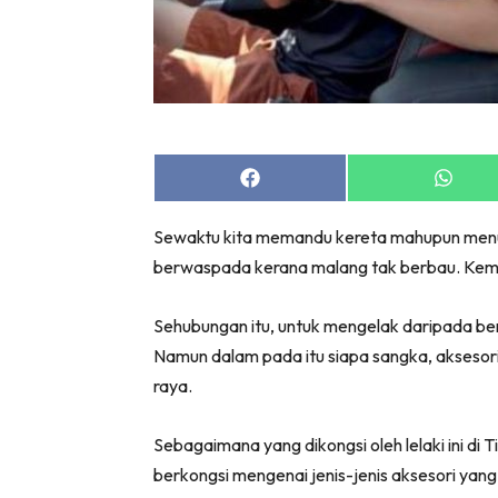
Share
Share
on
on
Facebook
Whats
Sewaktu kita memandu kereta mahupun menung
berwaspada kerana malang tak berbau. Kemal
Sehubungan itu, untuk mengelak daripada ber
Namun dalam pada itu siapa sangka, akseso
raya.
Sebagaimana yang dikongsi oleh lelaki ini di 
berkongsi mengenai jenis-jenis aksesori yang