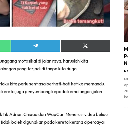
Share
Share
M
on
on
P
App
Telegram
X
gang motosikal di jalan raya, haruslah kita
(Twitter)
N
angan yang terjadi di tanpa kita duga.
N
Mi
laku kita perlu sentiasa berhati-hati ketika memandu.
ap
20
ri kereta juga penyumbang kepada kemalangan jalan
ke
TikTik Adrian Chiaaa dari WapCar. Menerusi video beliau
 tidak boleh digunakan pada kereta kerana dipercayai