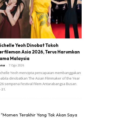
ichelle Yeoh Dinobat Tokoh
erfileman Asia 2026, Terus Harumkan
ama Malaysia
ana
-
7 Ogo 2026
chelle Yeoh mencipta pencapaian membanggakan
abila dinobatkan The Asian Filmmaker of the Year
26 sempena Festival Filem Antarabangsa Busan
-31.
“Momen Terakhir Yang Tak Akan Saya