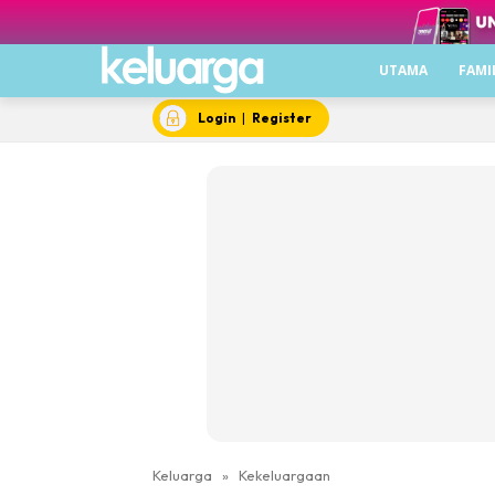
UTAMA
FAMI
Login
|
Register
Keluarga
»
Kekeluargaan