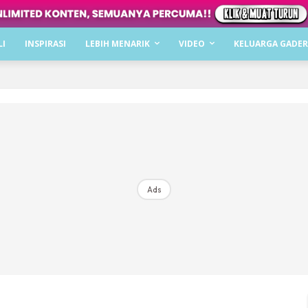
Dapatkan cerita, perkongsian dan info menarik. F
LI
INSPIRASI
LEBIH MENARIK
VIDEO
KELUARGA GADER
Dengan ini saya bersetuju dengan
Terma Penggunaan
dan
P
Langgan Sekarang
Langganan anda telah diterima. Terima kasih!
Ads
Mencari bahagia bersama KELUARGA?
Download dan baca sekarang di
KLIK DI SEENI