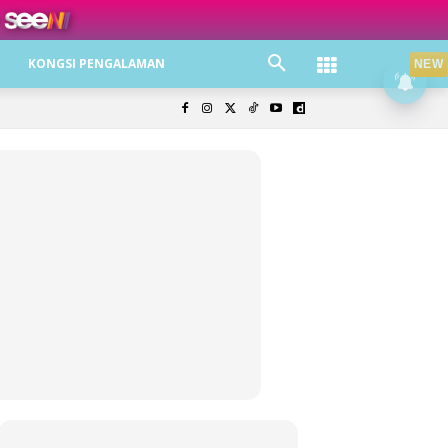
ree jer!
KONGSI PENGALAMAN
NEW
olisi Privasi