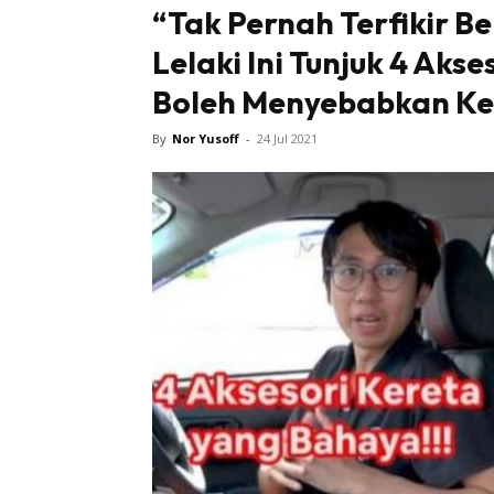
“Tak Pernah Terfikir B
Lelaki Ini Tunjuk 4 Aks
Boleh Menyebabkan K
By
Nor Yusoff
-
24 Jul 2021