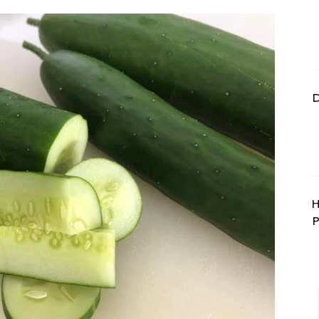
D
H
P