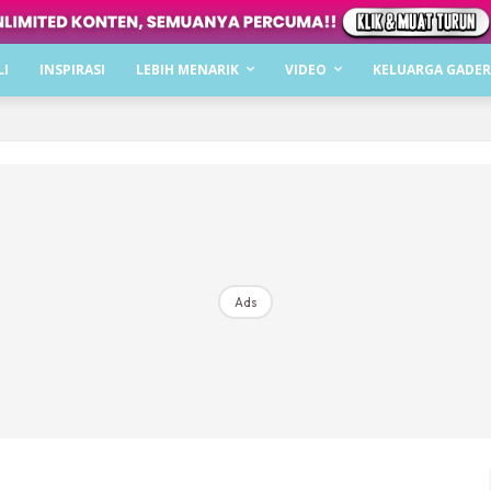
Dapatkan cerita, perkongsian dan info menarik. F
LI
INSPIRASI
LEBIH MENARIK
VIDEO
KELUARGA GADER
Dengan ini saya bersetuju dengan
Terma Penggunaan
dan
P
Langgan Sekarang
Langganan anda telah diterima. Terima kasih!
Ads
Mencari bahagia bersama KELUARGA?
Download dan baca sekarang di
KLIK DI SEENI