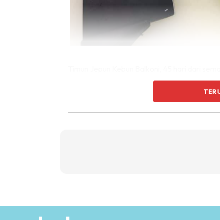
Timun Jepun Kebun Balkoni, 45 hari dari sema
TER