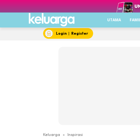
UTAMA
FAMI
Login
|
Register
Keluarga
»
Inspirasi