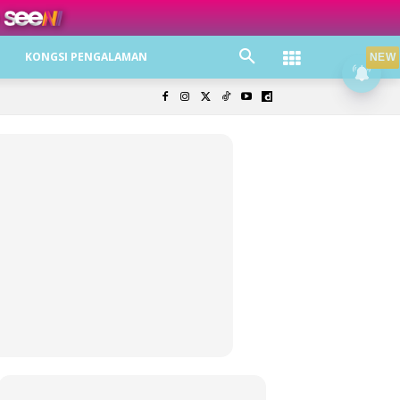
ree jer!
KONGSI PENGALAMAN
NEW
olisi Privasi