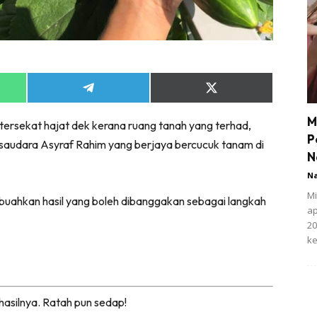
Share
Share
on
on
App
Telegram
X
M
ersekat hajat dek kerana ruang tanah yang terhad,
(Twitter)
P
 saudara Asyraf Rahim yang berjaya bercucuk tanam di
N
N
Mi
ahkan hasil yang boleh dibanggakan sebagai langkah
ap
20
ke
hasilnya. Ratah pun sedap!