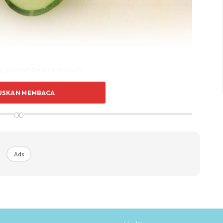
ian benih ke tuaian buah.
USKAN MEMBACA
∞
Ads
Ads