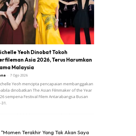
ichelle Yeoh Dinobat Tokoh
erfileman Asia 2026, Terus Harumkan
ama Malaysia
ana
-
7 Ogo 2026
chelle Yeoh mencipta pencapaian membanggakan
abila dinobatkan The Asian Filmmaker of the Year
26 sempena Festival Filem Antarabangsa Busan
-31.
“Momen Terakhir Yang Tak Akan Saya