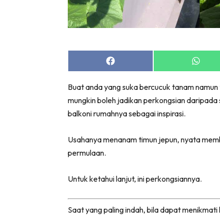
Share
Share
on
on
Facebook
Whats
Buat anda yang suka bercucuk tanam namun t
mungkin boleh jadikan perkongsian daripada
balkoni rumahnya sebagai inspirasi.
Usahanya menanam timun jepun, nyata membu
permulaan.
Untuk ketahui lanjut, ini perkongsiannya.
Saat yang paling indah, bila dapat menikmati 