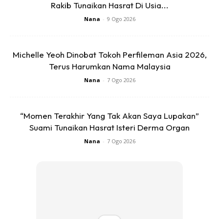
Rakib Tunaikan Hasrat Di Usia...
Nana
-
9 Ogo 2026
Hi Guys, ‘surgical Mask’ Doesn’t Work
Against Haze. It Is Designed For Fluid &
Michelle Yeoh Dinobat Tokoh Perfileman Asia 2026,
Blood Spills. The Mask That Works Is N95.
Terus Harumkan Nama Malaysia
Tell Your Family & Friends.
Nana
-
7 Ogo 2026
Telling Your Ex Is Optional.
“Momen Terakhir Yang Tak Akan Saya Lupakan”
Pic.twitter.com/v7UHRr3VC6
Suami Tunaikan Hasrat Isteri Derma Organ
— Dr Beni Rusani (@DrBeniRusani)
Nana
-
7 Ogo 2026
September 13, 2019
Perkongsian tersebut mendapat reaksi ramai. Rata-rata
berterima kasih kepada Dr Beni atas maklumat yang