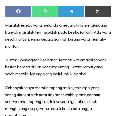
Share
Share
Share
Share
on
on
on
on
Facebook
WhatsApp
Telegram
X
Masalah jerebu yang melanda di negara kita mengundang
(Twitter)
banyak masalah termasuklah pada kesihatan diri. Ada yang
sesak nafas, pening kepala dan tak kurang yang muntah-
muntah.
Justeru, penjagaan kesihatan termasuk memakai topeng
ketika berada di luar sangat penting. Tetapi ramai yang
salah memilih topeng yang betul untuk dipakai.
Kebanyakannya memilih topeng muka jenis nipis yang
sering dipakai oleh para doktor sewaktu pembedahan.
sebenarnya, topeng ini tidak sesuai digunakan untuk
menghalang asap jerebu masuk ke dalam rongga
pernafasan.