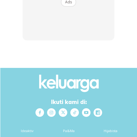
Ads
disampaikan. Malah, kicauan Dr Beni sehingga kini telah
melebihi 50,000 ulang kicau dan 30,000 tanda suka.
Anda mungkin berminat dengan
SHOPEE MY
SHOPEE MY
Ikuti kami di:
CENDAWAN RANGUP BY
[500g – 1kg] Frozen Halal
HERO CHEF
Dimsum / Dimsum Sejuk
B...
RM14.6
RM24
RM14.6
RM49
Ideaktiv
Pa&Ma
Hijabista