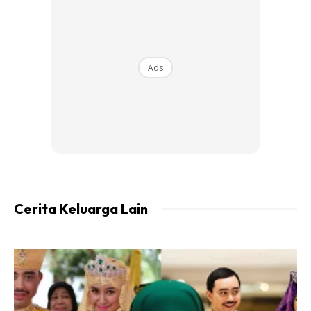
Ads
Tomato sangat bagus dimakan penghidap kanser, tapi
bukan penderita ekzema kerana ia sangat tinggi histamine
dan sebabkan gatal
2. Jagung
Cerita Keluarga Lain