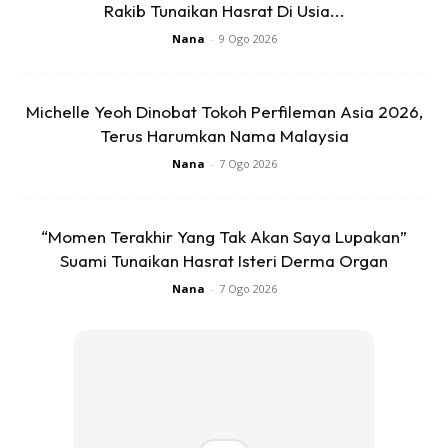
Rakib Tunaikan Hasrat Di Usia...
Nana
-
9 Ogo 2026
Michelle Yeoh Dinobat Tokoh Perfileman Asia 2026,
Terus Harumkan Nama Malaysia
Nana
-
7 Ogo 2026
Brokoli yang menyihatkan ini harus avoid at all cost kerana
“Momen Terakhir Yang Tak Akan Saya Lupakan”
ia mengandungi MSG dan sulfites yang sangat sensitif untuk
Suami Tunaikan Hasrat Isteri Derma Organ
usus penderita ekzema. Kalau makan, samada ekzema
Nana
-
7 Ogo 2026
teruk atau lambat baik