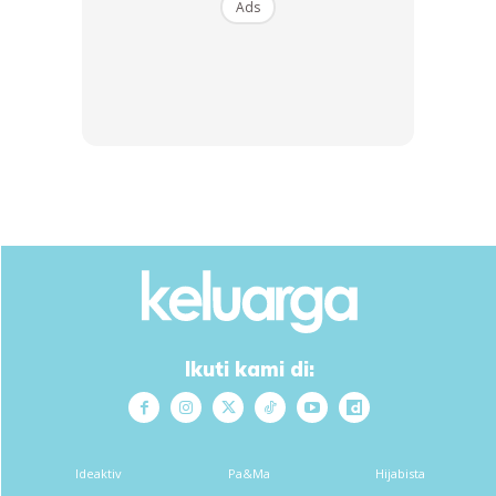
Ads
Ads
4. Cendawan
Ikuti kami di:
Ideaktiv
Pa&Ma
Hijabista