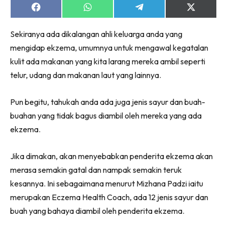
Share
Share
Share
Share
on
on
on
on
Facebook
WhatsApp
Telegram
X
Sekiranya ada dikalangan ahli keluarga anda yang
(Twitter)
mengidap ekzema, umumnya untuk mengawal kegatalan
kulit ada makanan yang kita larang mereka ambil seperti
telur, udang dan makanan laut yang lainnya.
Pun begitu, tahukah anda ada juga jenis sayur dan buah-
buahan yang tidak bagus diambil oleh mereka yang ada
ekzema.
Jika dimakan, akan menyebabkan penderita ekzema akan
merasa semakin gatal dan nampak semakin teruk
kesannya. Ini sebagaimana menurut Mizhana Padzi iaitu
merupakan Eczema Health Coach, ada 12 jenis sayur dan
buah yang bahaya diambil oleh penderita ekzema.