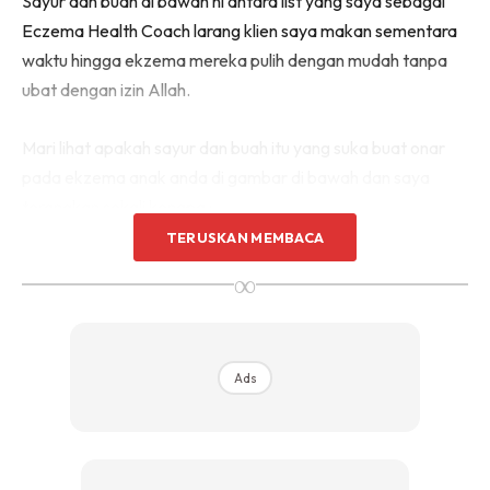
Sayur dan buah di bawah ni antara list yang saya sebagai
Eczema Health Coach larang klien saya makan sementara
waktu hingga ekzema mereka pulih dengan mudah tanpa
ubat dengan izin Allah.
Mari lihat apakah sayur dan buah itu yang suka buat onar
pada ekzema anak anda di gambar di bawah dan saya
terangkan sekali kenapa :
TERUSKAN MEMBACA
1. Tomato
∞
Ads