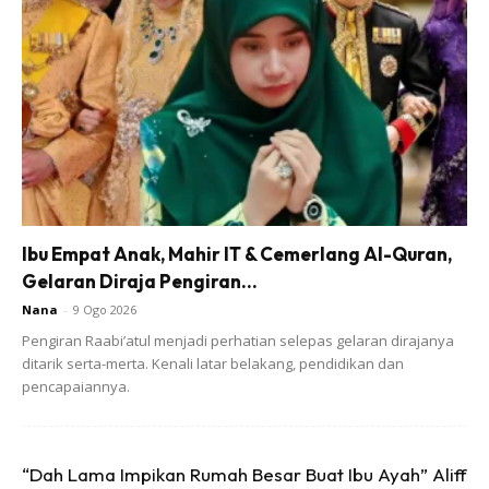
Jagung antara makanan yang sangat digemari semua
orang. Malang sekali jagung boleh trigger ekzema kalau tak
pulih lagi
Ibu Empat Anak, Mahir IT & Cemerlang Al-Quran,
Gelaran Diraja Pengiran...
3. Brokoli
Nana
-
9 Ogo 2026
Pengiran Raabi’atul menjadi perhatian selepas gelaran dirajanya
ditarik serta-merta. Kenali latar belakang, pendidikan dan
pencapaiannya.
“Dah Lama Impikan Rumah Besar Buat Ibu Ayah” Aliff