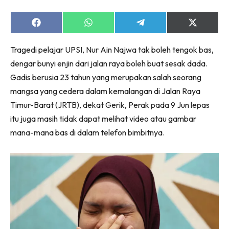
Share
Share
Share
Share
on
on
on
on
Facebook
WhatsApp
Telegram
X
Tragedi pelajar UPSI, Nur Ain Najwa tak boleh tengok bas,
(Twitter)
dengar bunyi enjin dari jalan raya boleh buat sesak dada.
Gadis berusia 23 tahun yang merupakan salah seorang
mangsa yang cedera dalam kemalangan di Jalan Raya
Timur-Barat (JRTB), dekat Gerik, Perak pada 9 Jun lepas
itu juga masih tidak dapat melihat video atau gambar
mana-mana bas di dalam telefon bimbitnya.