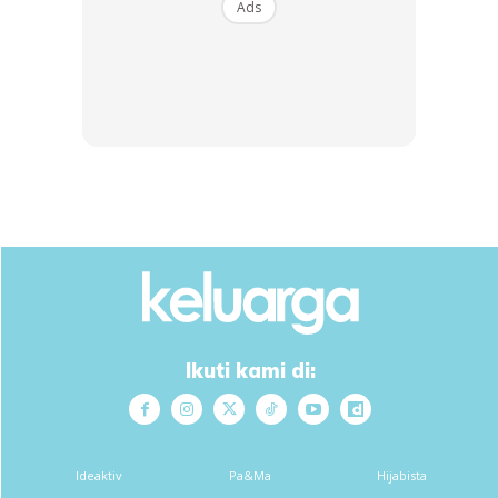
Ads
Dalam kejadian pada Isnin lalu kira-kira jam 1 pagi itu, 15
pelajar disahkan maut manakala 27 lagi cedera dan
menerima rawatan di Hospital Gerik serta Hospital Baling,
Kedah. Turut cedera ialah pemandu bas berusia 40 tahun
dan kelindannya yang berusia 54 tahun.
Sumber:
Bernama
Ikuti kami di:
Ads
Ideaktiv
Pa&Ma
Hijabista