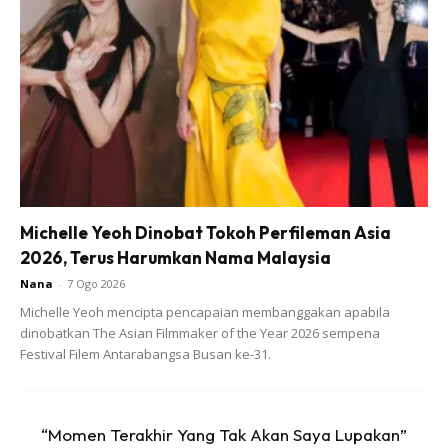
dan selawat banyak-banyak serta buat aktiviti yang saya
suka,” katanya sambil menyeka air mata.
Michelle Yeoh Dinobat Tokoh Perfileman Asia
2026, Terus Harumkan Nama Malaysia
Nana
-
7 Ogo 2026
Michelle Yeoh mencipta pencapaian membanggakan apabila
dinobatkan The Asian Filmmaker of the Year 2026 sempena
Nur Ain Najwa Mohd Ilias merupakan antara pelajar yang
Festival Filem Antarabangsa Busan ke-31.
terselamat dalam nahas bas yang berlaku di Jalan Raya
Timur-Barat dan meragut 15 nyawa pelajar UPSI.
“Momen Terakhir Yang Tak Akan Saya Lupakan”