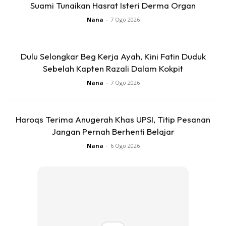
Suami Tunaikan Hasrat Isteri Derma Organ
Nana
-
7 Ogo 2026
Dulu Selongkar Beg Kerja Ayah, Kini Fatin Duduk
Ads
Sebelah Kapten Razali Dalam Kokpit
Nana
-
7 Ogo 2026
Haroqs Terima Anugerah Khas UPSI, Titip Pesanan
Jangan Pernah Berhenti Belajar
Nana
-
6 Ogo 2026