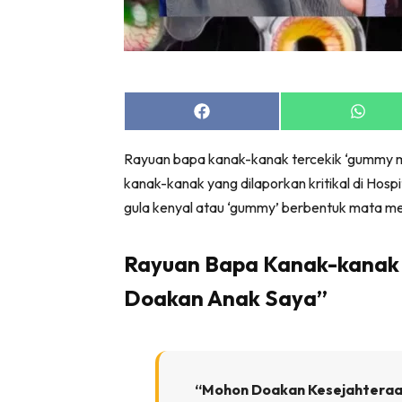
Share
Share
on
on
Facebook
Whats
Rayuan bapa kanak-kanak tercekik ‘gummy m
kanak-kanak yang dilaporkan kritikal di Hospi
gula kenyal atau ‘gummy’ berbentuk mata 
Rayuan Bapa Kanak-kanak 
Doakan Anak Saya”
“Mohon Doakan Kesejahteraan