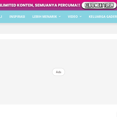
Dapatkan cerita, perkongsian dan info menarik. F
LI
INSPIRASI
LEBIH MENARIK
VIDEO
KELUARGA GADER
Dengan ini saya bersetuju dengan
Terma Penggunaan
dan
P
Langgan Sekarang
Langganan anda telah diterima. Terima kasih!
Ads
Mencari bahagia bersama KELUARGA?
Download dan baca sekarang di
KLIK DI SEENI