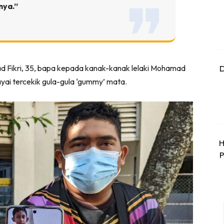
nya.”
 Fikri, 35, bapa kepada kanak-kanak lelaki Mohamad
D
cayai tercekik gula-gula ‘gummy’ mata.
H
P