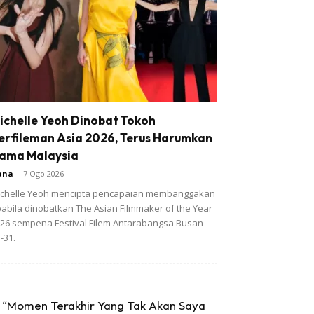
ichelle Yeoh Dinobat Tokoh
erfileman Asia 2026, Terus Harumkan
ama Malaysia
ana
-
7 Ogo 2026
chelle Yeoh mencipta pencapaian membanggakan
abila dinobatkan The Asian Filmmaker of the Year
26 sempena Festival Filem Antarabangsa Busan
-31.
“Momen Terakhir Yang Tak Akan Saya