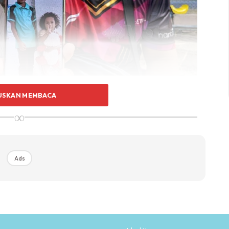
a dan isteri dapat melihat anaknya di Unit Rawatan Rapi
USKAN MEMBACA
) pada 8.30 pagi tadi dan sudah berjumpa dengan doktor.
∞
nunjukkan perkembangan dan doktor sedang berusaha
Ads
 Sedang Berusaha Merawat Dan Jika
 Akan Hentikan Pemberian Ubat Bagi
usnya.