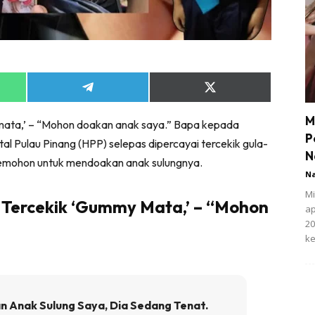
Share
Share
on
on
App
Telegram
X
M
ata,’ – “Mohon doakan anak saya.” Bapa kepada
(Twitter)
P
tal Pulau Pinang (HPP) selepas dipercayai tercekik gula-
N
memohon untuk mendoakan anak sulungnya.
N
Mi
Tercekik ‘Gummy Mata,’ – “Mohon
ap
20
ke
 Anak Sulung Saya, Dia Sedang Tenat.