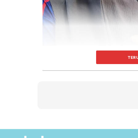
Mohamad Fakhruddin berkata, kali terakhir di
TER
Pediatrik (PICU) Hospital Pulau Pinang (HPP
Menurutnya, Muhamad Fahmi masih tidak me
merawatnya.
“Doktor Beritahu Pasukannya
Tiada Perkembangan, Mereka
Melihat Perkembangan Seter