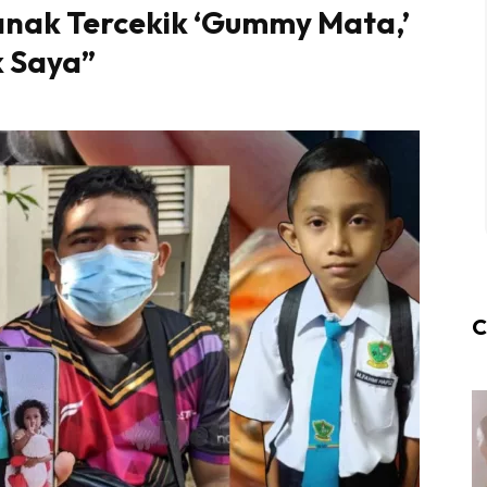
nak Tercekik ‘Gummy Mata,’
 Saya”
C