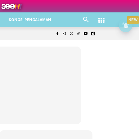
ree jer!
KONGSI PENGALAMAN
NEW
olisi Privasi