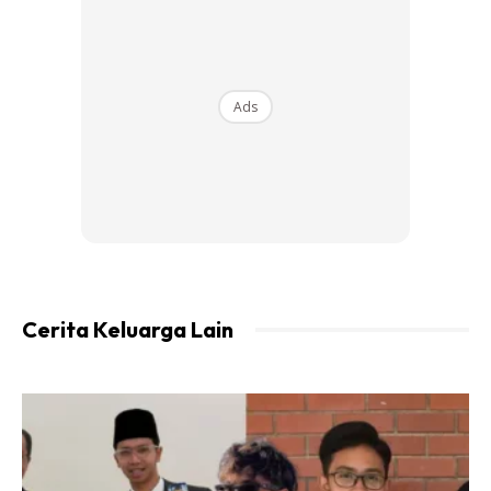
Perkara pertama sekali korang kena la ade design
Ads
cabinet tu sendiri. Tak kisah lukis di kertas atau di
komputer. Janji nampak bentuk. Senang untuk korang
tahu setiap inci panjang ukuran papan. Kena ingat tebal
papan melamin ade 15mm & 16mm. Jadi korang siap² kira
semua ukuran sebelum submit qu0tati0n.
Cerita Keluarga Lain