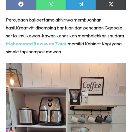
Share
Share
Share
Share
on
on
on
on
Facebook
WhatsApp
Telegram
X
Percubaan kali pertama akhirnya membuahkan
(Twitter)
hasil.Kreativiti disamping bantuan dari pencarian Ggoogle
serta ilmu kawan-kawan kongsikan membolehkan saudara
Mohammad Rozuwan Zaini
memiliki Kabinet Kopi yang
simple tapi nampak mewah.