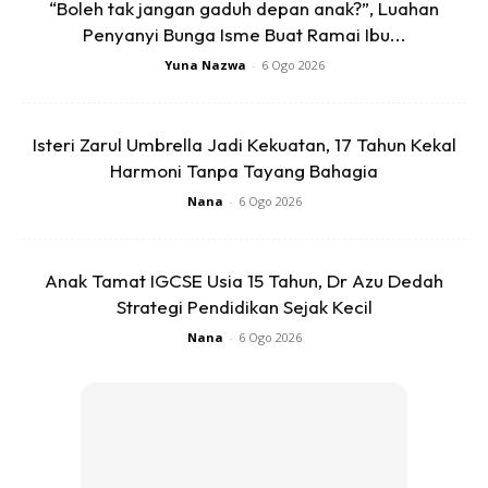
“Boleh tak jangan gaduh depan anak?”, Luahan
Penyanyi Bunga Isme Buat Ramai Ibu...
Yuna Nazwa
-
6 Ogo 2026
Isteri Zarul Umbrella Jadi Kekuatan, 17 Tahun Kekal
Harmoni Tanpa Tayang Bahagia
Nana
-
6 Ogo 2026
Anak Tamat IGCSE Usia 15 Tahun, Dr Azu Dedah
Strategi Pendidikan Sejak Kecil
Nana
-
6 Ogo 2026
Bagi korang yang nak nampak pintu kabinet tu sedikit
premium / mewah dengan ade nye frame, korang boleh
letak papan MDF batten wall yang bersaiz 2inci lebar,
tebal 6mm. Potong ikut size pintu kemudian tampal guna