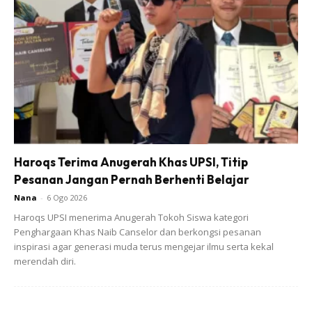
Untuk hinge pulak atau bahasa melayu nya engsel pintu.
Ade 3 jenis hinge ni, full close, half overlay & insert. Ikot
kesesuain cabinet korang nk guna mana. Untuk projek ni
aku guna full close jenis 3D adjustable soft close. Sebab
Haroqs Terima Anugerah Khas UPSI, Titip
nye dia advance sket boleh adjust depan belakang atas
Pesanan Jangan Pernah Berhenti Belajar
bawah. Tapi mahal sikit dari hinge biasa.
Nana
-
6 Ogo 2026
Haroqs UPSI menerima Anugerah Tokoh Siswa kategori
Penghargaan Khas Naib Canselor dan berkongsi pesanan
inspirasi agar generasi muda terus mengejar ilmu serta kekal
merendah diri.