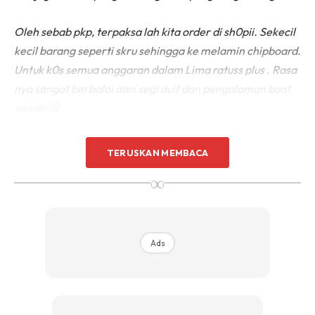
Oleh sebab pkp, terpaksa lah kita order di sh0pii. Sekecil
kecil barang seperti skru sehingga ke melamin chipboard.
Untuk k0s semua anggaran dalam Lima ratuss plus . Rasa
nya sangat berbaloi dari segi duit dan pengalaman buat
sendiri😄.
TERUSKAN MEMBACA
∞
Ads