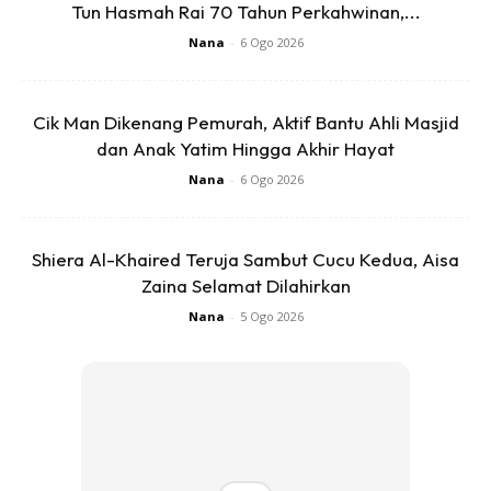
Tun Hasmah Rai 70 Tahun Perkahwinan,...
dipenuhi virus ( 80% putih ) bermaksud dalam badannya
Nana
-
6 Ogo 2026
tidak ada udara kerana telah dipenuhi virus.
Jadi, jika kami dikatakan membuat keputusan untuk
Cik Man Dikenang Pemurah, Aktif Bantu Ahli Masjid
ke sini kerana mengikut hawa nafsu kami, maka
dan Anak Yatim Hingga Akhir Hayat
tuduhan itu adalah tidak berasas kerana untuk
Nana
-
6 Ogo 2026
membawa ainul ke sini pun satu risiko yang besar buat
dirinya.
Shiera Al-Khaired Teruja Sambut Cucu Kedua, Aisa
Zaina Selamat Dilahirkan
Nana
-
5 Ogo 2026
Ads