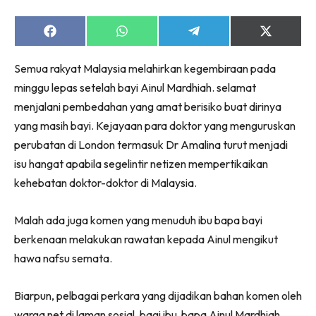
Share
Share
Share
Share
on
on
on
on
Facebook
WhatsApp
Telegram
X
Semua rakyat Malaysia melahirkan kegembiraan pada
(Twitter)
minggu lepas setelah bayi Ainul Mardhiah.
selamat
menjalani pembedahan yang amat berisiko buat dirinya
yang masih bayi. Kejayaan para doktor yang menguruskan
perubatan di London termasuk Dr Amalina turut menjadi
isu hangat apabila segelintir netizen mempertikaikan
kehebatan doktor-doktor di Malaysia.
Malah ada juga komen yang menuduh ibu bapa bayi
berkenaan melakukan rawatan kepada Ainul mengikut
hawa nafsu semata.
Biarpun, pelbagai perkara yang dijadikan bahan komen oleh
warga net di laman sosial, bagi ibu bapa Ainul Mardhiah,