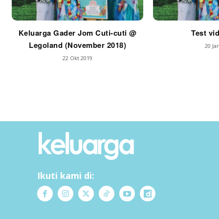
Keluarga Gader Jom Cuti-cuti @
Test vi
Legoland (November 2018)
20 Ja
22 Okt 2019
Ikuti kami di: