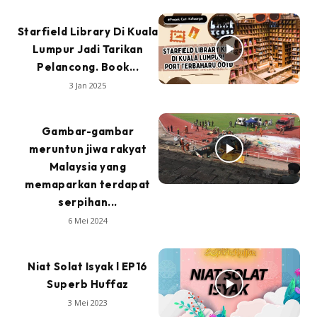
Starfield Library Di Kuala
Lumpur Jadi Tarikan
Pelancong. Book...
3 Jan 2025
Gambar-gambar
meruntun jiwa rakyat
Malaysia yang
memaparkan terdapat
serpihan...
6 Mei 2024
Niat Solat Isyak l EP16
Superb Huffaz
3 Mei 2023