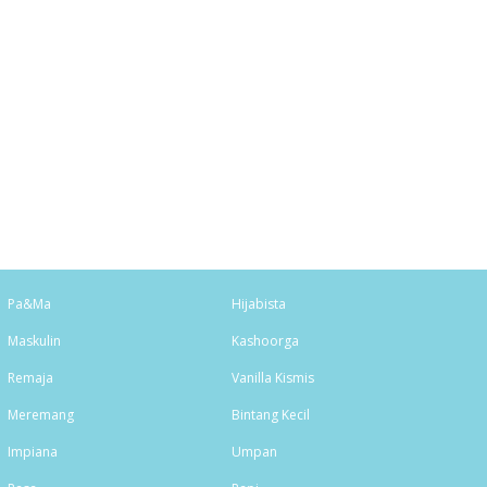
Pa&Ma
Hijabista
Maskulin
Kashoorga
Remaja
Vanilla Kismis
Meremang
Bintang Kecil
Impiana
Umpan