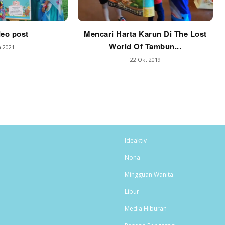
deo post
Mencari Harta Karun Di The Lost
World Of Tambun...
n 2021
22 Okt 2019
Ideaktiv
Nona
Mingguan Wanita
Libur
Media Hiburan