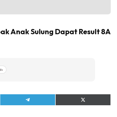
bak Anak Sulung Dapat Result 8A
ds
Share
Share
on
on
Telegram
X
(Twitter)