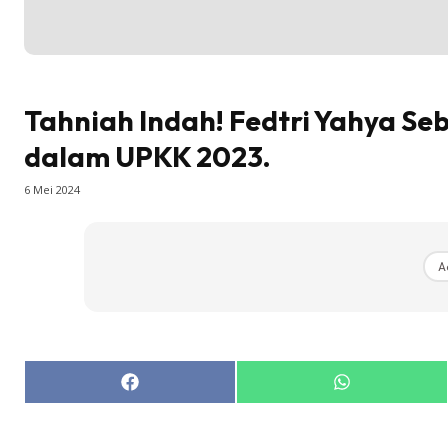
Tahniah Indah! Fedtri Yahya Se
dalam UPKK 2023.
6 Mei 2024
A
Share
Share
on
on
Facebook
WhatsApp