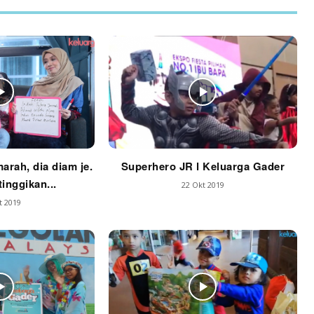
marah, dia diam je.
Superhero JR l Keluarga Gader
tinggikan...
22 Okt 2019
t 2019