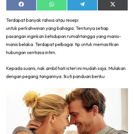
Share
Share
Share
Share
on
on
on
on
Facebook
WhatsApp
Telegram
X
Terdapat banyak rahsia atau resepi
(Twitter)
untuk perkahwinan yang bahagia. Tentunya setiap
pasangan inginkan kehidupan rumahtangga yang manis-
manis belaka. Terdapat pelbagai tip untuk memastikan
hubungan sentiasa intim.
Kepada suami, nak ambil hati isteri ini mudah saja. Mulakan
dengan pegang tangannya. Ikuti panduan beriku