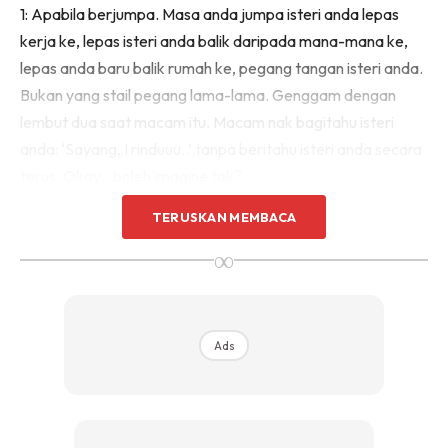
1: Apabila berjumpa. Masa anda jumpa isteri anda lepas
kerja ke, lepas isteri anda balik daripada mana-mana ke,
lepas anda baru balik rumah ke, pegang tang
an isteri anda.
Bukan yang stail pegang lama-lama. Genggam dengan
lembut dua saat macam itu. Macam nak bagitahu isteri
anda: ‘Sayang, I rinduuu..’ tanpa beritahu isteri anda secara
terus. Okay…boleh imagine tak?
TERUSKAN MEMBACA
∞
Ads
Ads