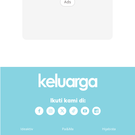
Ads
View this post on Instagram
Ikuti kami di:
A Post Shared By Amin Idris (@amin_idris)
Ideaktiv
Pa&Ma
Hijabista