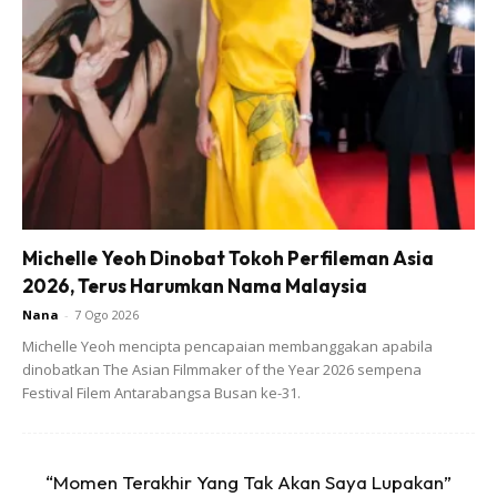
apa khabar? Daddy rindu akak tak?” sehingga pengacara
tersebut bingung.
Ads
Michelle Yeoh Dinobat Tokoh Perfileman Asia
2026, Terus Harumkan Nama Malaysia
Nana
-
7 Ogo 2026
Michelle Yeoh mencipta pencapaian membanggakan apabila
dinobatkan The Asian Filmmaker of the Year 2026 sempena
Festival Filem Antarabangsa Busan ke-31.
“Momen Terakhir Yang Tak Akan Saya Lupakan”