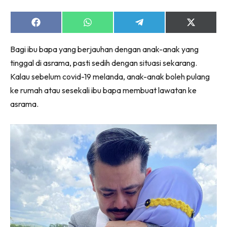
Share
Share
Share
Share
on
on
on
on
Facebook
WhatsApp
Telegram
X
Bagi ibu bapa yang berjauhan dengan anak-anak yang
(Twitter)
tinggal di asrama, pasti sedih dengan situasi sekarang.
Kalau sebelum covid-19 melanda, anak-anak boleh pulang
ke rumah atau sesekali ibu bapa membuat lawatan ke
asrama.