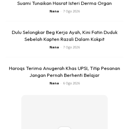
Suami Tunaikan Hasrat Isteri Derma Organ
Nana
-
7 Ogo 2026
Dulu Selongkar Beg Kerja Ayah, Kini Fatin Duduk
Sebelah Kapten Razali Dalam Kokpit
Nana
-
7 Ogo 2026
Keadaan talian yang agak terganggu itu membuatkan Amin
tertanya-tanya perihal soalan yang diajukan. kemudian,
barulah dia menyedari pemanggil tersebut rupa-rupanya
Haroqs Terima Anugerah Khas UPSI, Titip Pesanan
anaknya sendiri yang berada di sekolah berasrama.
Jangan Pernah Berhenti Belajar
Nana
-
6 Ogo 2026