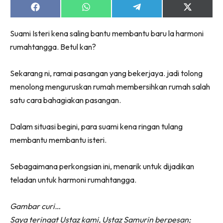
Share
Share
Share
Share
on
on
on
on
Facebook
WhatsApp
Telegram
X
Suami Isteri kena saling bantu membantu baru la harmoni
(Twitter)
rumahtangga. Betul kan?
Sekarang ni, ramai pasangan yang bekerjaya. jadi tolong
menolong menguruskan rumah membersihkan rumah salah
satu cara bahagiakan pasangan.
Dalam situasi begini, para suami kena ringan tulang
membantu membantu isteri.
Sebagaimana perkongsian ini, menarik untuk dijadikan
teladan untuk harmoni rumahtangga.
Gambar curi…
Saya teringat Ustaz kami, Ustaz Samurin berpesan;