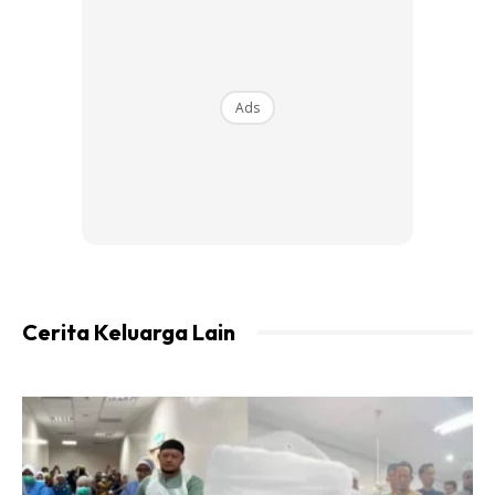
Ads
Cerita Keluarga Lain
Antara sebab saya taknak merungut dan minta apa-apa
dah kat suami.
Gambar balik gheja, tak tukar baju akan
terus ambil penyapu.
Kalau tak pun pi angkat baju bila ada
baju belum berangkat.