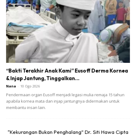
Anak-anak ni macam tu la, kemas sini, tang sana dia
sepah.
Pagi memang rutin dia akan clear kan dapur untuk
saya masak.
Rumah ni abah kanak-kanak memang tak membebel,
yang membebel pada adik-adik ialah abang-abang
kepada kanak-kanak ribena.
“Bakti Terakhir Anak Kami” Eusoff Derma Kornea
& Injap Jantung, Tinggalkan...
Nana
-
10 Ogo 2026
Pendermaan organ Eusoff menjadi legasi mulia remaja 15 tahun
apabila kornea mata dan injap jantungnya didermakan untuk
Ads
membantu insan lain.
“Kekurangan Bukan Penghalang” Dr. Siti Hawa Cipta