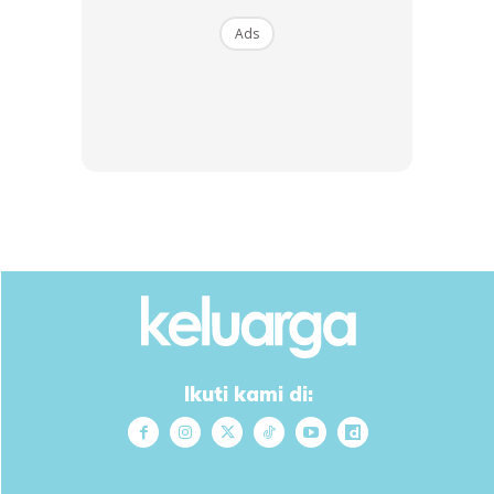
*Nak macam-macam info? Klik
channel Telegram
Ads
KELUARGA
atau join
keluargagader club
Ikuti kami di: