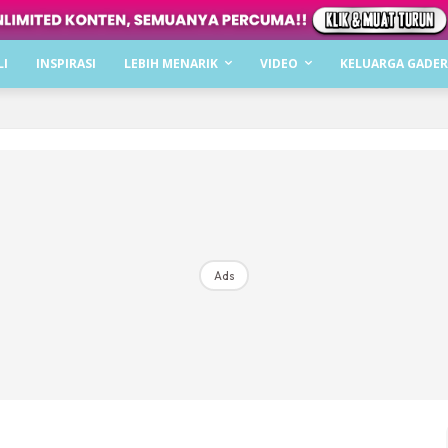
Dapatkan cerita, perkongsian dan info menarik. F
LI
INSPIRASI
LEBIH MENARIK
VIDEO
KELUARGA GADER
Dengan ini saya bersetuju dengan
Terma Penggunaan
dan
P
Langgan Sekarang
Langganan anda telah diterima. Terima kasih!
Ads
Mencari bahagia bersama KELUARGA?
Download dan baca sekarang di
KLIK DI SEENI