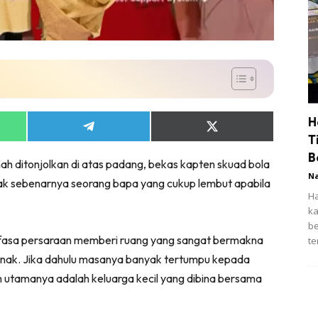
H
Share
Share
T
on
on
App
Telegram
X
B
ah ditonjolkan di atas padang, bekas kapten skuad bola
(Twitter)
N
k sebenarnya seorang bapa yang cukup lembut apabila
Ha
ka
be
, fasa persaraan memberi ruang yang sangat bermakna
te
ak. Jika dahulu masanya banyak tertumpu kepada
an utamanya adalah keluarga kecil yang dibina bersama