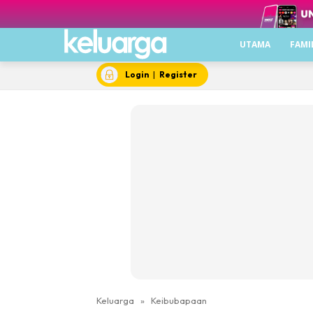
UTAMA
FAMI
Login
|
Register
Keluarga
»
Keibubapaan