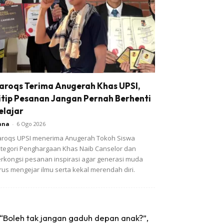
aroqs Terima Anugerah Khas UPSI,
itip Pesanan Jangan Pernah Berhenti
elajar
ana
-
6 Ogo 2026
roqs UPSI menerima Anugerah Tokoh Siswa
tegori Penghargaan Khas Naib Canselor dan
rkongsi pesanan inspirasi agar generasi muda
rus mengejar ilmu serta kekal merendah diri.
“Boleh tak jangan gaduh depan anak?”,