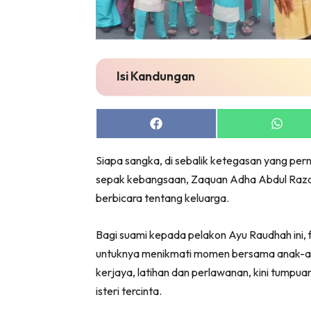
Isi Kandungan
Share
Share
on
on
Facebook
Whats
Siapa sangka, di sebalik ketegasan yang pern
sepak kebangsaan, Zaquan Adha Abdul Raza
berbicara tentang keluarga.
Bagi suami kepada pelakon Ayu Raudhah ini
untuknya menikmati momen bersama anak-an
kerjaya, latihan dan perlawanan, kini tumpu
isteri tercinta.