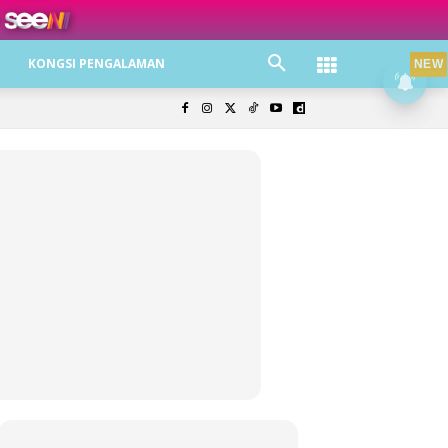
ree jer!
KONGSI PENGALAMAN
NEW
olisi Privasi