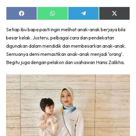
Share
Share
Share
Share
on
on
on
on
Facebook
WhatsApp
Telegram
X
Setiap ibu bapa pasti ingin melihat anak-anak berjaya bila
(Twitter)
besar kelak. Justeru, pelbagai cara dan pendekatan
digunakan dalam mendidik dan membesarkan anak-anak.
Semuanya demi memastikan anak-anak menjadi ‘orang’.
Begitu juga dengan pelakon dan usahawan Hanis Zalikha.