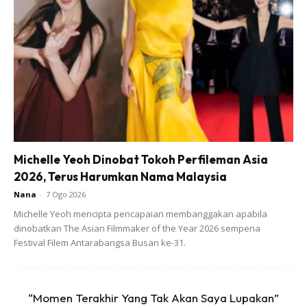
Hanis dan Hairul berkahwin pada 5 Jun 2015. Hasil
perkahwinan itu, mereka dikurniakan dua orang anak iaitu
Yusuf Iskandar dan Alisa Aisyah.
Michelle Yeoh Dinobat Tokoh Perfileman Asia
2026, Terus Harumkan Nama Malaysia
Nana
-
7 Ogo 2026
Michelle Yeoh mencipta pencapaian membanggakan apabila
dinobatkan The Asian Filmmaker of the Year 2026 sempena
Festival Filem Antarabangsa Busan ke-31.
Ads
“Momen Terakhir Yang Tak Akan Saya Lupakan”