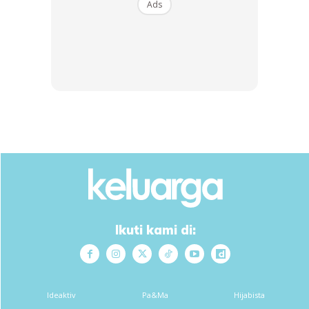
Ads
Terbaru, Hanis memuat naik beberapa video anak-anaknya
sedang belajar di rumah. Didalam video tersebut kelihatan
seorang guru perempuan Rupa-rupanya Hanis dan Hairul
tutrut menyediakan guru untuk mendidik anak-anak
mereka.
Ikuti kami di:
Ideaktiv
Pa&Ma
Hijabista