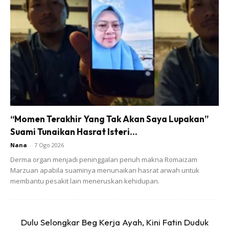
Ads
“Momen Terakhir Yang Tak Akan Saya Lupakan”
Suami Tunaikan Hasrat Isteri...
“Anak Mama, Mama Yang Jaga Sejak
Nana
-
7 Ogo 2026
Dalam Perut, Lahir Dalam Kereta Pun
Derma organ menjadi peninggalan penuh makna Romaizam
Mama Yang Sambut. Anak Yang Baik Dan
Marzuan apabila suaminya menunaikan hasrat arwah untuk
Cantik Tetapi Sebab Nombor Dua, Sukar
membantu pesakit lain meneruskan kehidupan.
Dijangka.
“Ketika Tingkatan Empat, Belajar Pandai
Dulu Selongkar Beg Kerja Ayah, Kini Fatin Duduk