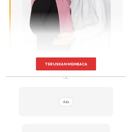
TERUSKAN MEMBACA
∞
Abby Abadi Imbau Kenangan
Membesarkan Marissa Dania
Ads
Dalam perkongsian sama, Abby Abadi turut mengenang
kembali perjalanan membesarkan Marissa sejak berada
dalam kandungan. Malah, beliau berkongsi detik istimewa