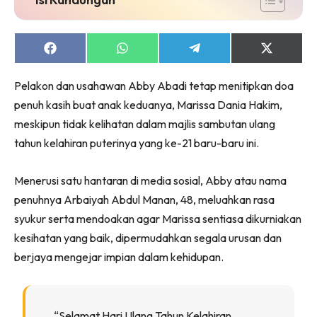
Share
Share
Share
Share
on
on
on
on
Facebook
WhatsApp
Telegram
X
Pelakon dan usahawan Abby Abadi tetap menitipkan doa
(Twitter)
penuh kasih buat anak keduanya, Marissa Dania Hakim,
meskipun tidak kelihatan dalam majlis sambutan ulang
tahun kelahiran puterinya yang ke-21 baru-baru ini.
Menerusi satu hantaran di media sosial, Abby atau nama
penuhnya Arbaiyah Abdul Manan, 48, meluahkan rasa
syukur serta mendoakan agar Marissa sentiasa dikurniakan
kesihatan yang baik, dipermudahkan segala urusan dan
berjaya mengejar impian dalam kehidupan.
“Selamat Hari Ulang Tahun Kelahiran