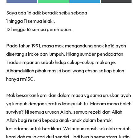
on
on
on
on
Facebook
WhatsApp
Telegram
X
Saya ada 16 adik beradik seibu sebapa.
(Twitter)
1 hingga 11 semua lelaki.
12 hingga 16 semua perempuan.
Pada tahun 1991, masa mak mengandung anak ke16 ayah
diserang stroke dan lumpuh. Hilang sumber pendapatan.
Tiada simpanan sebab hidup cukup-cukup makan je.
Alhamdulillah pihak masjid bagi wang ehsan setiap bulan
hanya rm150.
Mak besarkan kami dan dalam masa yg sama uruskan ayah
yg lumpuh dengan seratus lima puluh tu. Macam mana boleh
survive? Ni semua urusan Allah..semua rezeki dari Allah
Allah bagi rezeki kepada anak-anak dalam bentuk
kesedaran untuk berdikari. Walaupun masih sekolah rendah
kami dah mula cari duit sendiri. Jadi buruh sementara, kutip