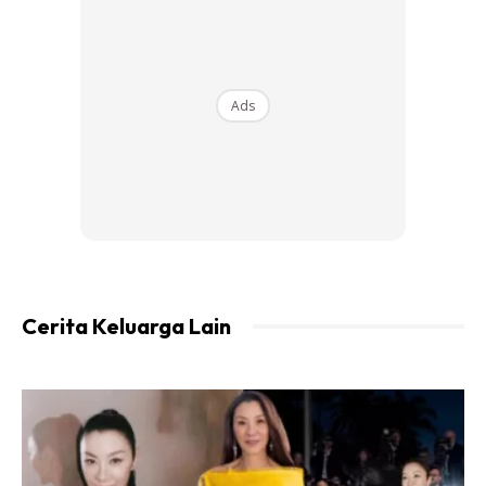
Ads
Ads
Ketika itu memang tidak banyak yang boleh kami bantu,
malah untuk angkat ayah yang lumpuh untuk dimandikan
pun susah. Saya banyak kali menangis sebab melihat ayah
yang makin lemah dan kudis di badannya makin besar
Cerita Keluarga Lain
disebabkan terlalu lama baring..sangat meruntun jiwa.
Nasib baik abang-abang di sekolah menengah banyak
tolong dengan penuh kesabaran tetapi apabila mereka
masuk universiti, tinggal kami yang kecil-kecil sahaja di
rumah.