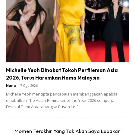
Sehingga tahun 2001, kami masih memasak menggunakan
dapur kayu api. Bukan tidak ada dapur gas tetapi mahu
menjimatkan wang daripada membeli gas. Kalau bekalan
kayu api berkurang, kami adik beradik akan masuk hutan
mencari kayu api. Ketika itu tiada lagi orang kampung yang
mengutip kayu api, hanya keluarga kami sahaja.
Michelle Yeoh Dinobat Tokoh Perfileman Asia
2026, Terus Harumkan Nama Malaysia
Nana
-
7 Ogo 2026
Michelle Yeoh mencipta pencapaian membanggakan apabila
Ads
dinobatkan The Asian Filmmaker of the Year 2026 sempena
Festival Filem Antarabangsa Busan ke-31.
“Momen Terakhir Yang Tak Akan Saya Lupakan”