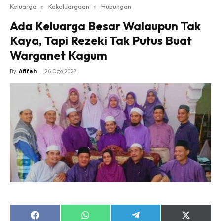
Keluarga
»
Kekeluargaan
»
Hubungan
Ada Keluarga Besar Walaupun Tak
Kaya, Tapi Rezeki Tak Putus Buat
Warganet Kagum
By
Afifah
-
26 Ogo 2022
Share
Share
Share
Share