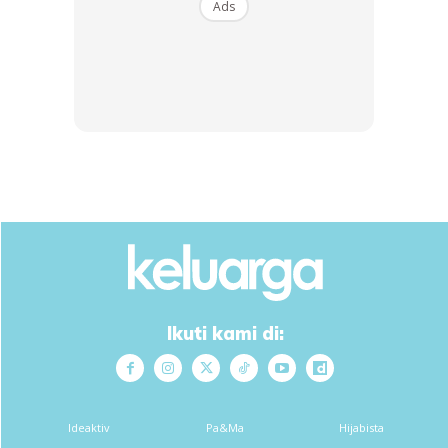
Ads
Ads
Walaupun kami masa masih bersekolah dan sangat sibuk
dengan mencari duit tapi kami tetap ke masjid solat
jemaah. Kami cuma dapat belajar ketika di sekolah sahaja
Ikuti kami di:
kerana di rumah kami sibuk dengan kerja dan mengasuh
adik-adik yang masih bayi. Namun, syukur semuanya kini
cemerlang dalam pelajaran. Alhamdulillah 1 hingga 16
Ideaktiv
Pa&Ma
Hijabista
berjaya semua masuk universiti.