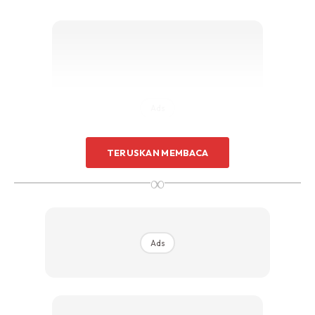
Ads
TERUSKAN MEMBACA
∞
Sehinggalah pada Ramadan lalu saya merasai benda pelik
dalam perut. Ketika berbaring, saya dapat rasakan satu
Ads
ketulan besar keras. Bila ditekan, terasa senak. Jantung
terus berdebar, terus tak lalu makan. Saya fikir ia hanya
angin, saya cuba menafikan apa yang saya sedang fikirkan.