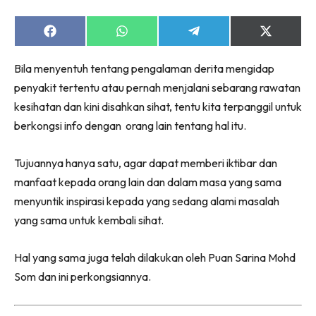
Share
Share
Share
Share
on
on
on
on
Facebook
WhatsApp
Telegram
X
Bila menyentuh tentang pengalaman derita mengidap
(Twitter)
penyakit tertentu atau pernah menjalani sebarang rawatan
kesihatan dan kini disahkan sihat, tentu kita terpanggil untuk
berkongsi info dengan orang lain tentang hal itu.
Tujuannya hanya satu, agar dapat memberi iktibar dan
manfaat kepada orang lain dan dalam masa yang sama
menyuntik inspirasi kepada yang sedang alami masalah
yang sama untuk kembali sihat.
Hal yang sama juga telah dilakukan oleh Puan Sarina Mohd
Som dan ini perkongsiannya.