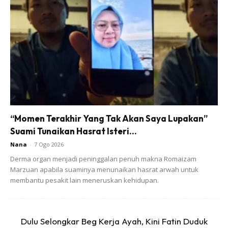
smear. Inilah antara ujian yang paling saya takuti dan geruni.
“Momen Terakhir Yang Tak Akan Saya Lupakan”
Suami Tunaikan Hasrat Isteri...
Nana
-
7 Ogo 2026
Derma organ menjadi peninggalan penuh makna Romaizam
Marzuan apabila suaminya menunaikan hasrat arwah untuk
membantu pesakit lain meneruskan kehidupan.
Dulu Selongkar Beg Kerja Ayah, Kini Fatin Duduk