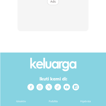
Ads
Alhamdulillah 3 minggu selepas itu, saya mendapat
jawapannya. Alhamdulillah, keputusannya membuatkan
saya menangis gembira dan bersyukur pada yang Esa.
Jika tanya bagaimana keadaan saya? Mengikut perkiraan
Dr, seperti wanita hamil 15 minggu. Tak hairanlah ramai
ingat saya hamil.
5hb Sept saya masuk wad, dan 6hb September operasi
secara laparoscopic membuang cyst dilakukan. Dr juga
terangkan, sekiranya tidak berjaya, terpaksa open czer.
Ketika itu hanya ALLAH sahaja yang tahu, betapa risaunya
Ikuti kami di:
saya. Saya redha apa sahaja yang terbaik. Tapi saya
bersyukur semuanya berjalan lancar dan dua cyst bersaiz
3cm dan 10.8cm dapat dibuang tanpa sebarang komplikasi.
Ideaktiv
Pa&Ma
Hijabista