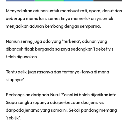
on
on
on
on
Facebook
WhatsApp
Telegram
X
Menyediakan adunan untuk membuat roti, apam, donut dan
(Twitter)
beberapa memu lain, semestinya memerlukan yis untuk
menjadikan adunan kembang dengan sempurna.
Namun sering juga ada yang ‘terkena’, adunan yang
dibancuh tidak berganda saiznya sedangkan 1 peket yis
telah digunakan.
Tentu pelik juga rasanya dan tertanya-tanya di mana
silapnya?
Perkongsian daripada Nurul Zainal ini boleh dijadikan info.
Siapa sangka rupanya ada perbezaan dua jenis yis
daripada jenama yang sama ini. Sekali pandang memang
‘sebijik’.