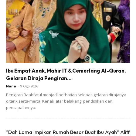
Ads
Yg Satu Lagi Tu Dlm Petak Biru, Nmpk Packing Lebih
Kemas & Ada Expired Date.. Bila Campur Dgn Air Suam,
Elok Kejadian.. Naik Berbuih Mcm Biasa..
Ibu Empat Anak, Mahir IT & Cemerlang Al-Quran,
Gelaran Diraja Pengiran...
Nana
-
9 Ogo 2026
Pengiran Raabi’atul menjadi perhatian selepas gelaran dirajanya
ditarik serta-merta. Kenali latar belakang, pendidikan dan
pencapaiannya.
“Dah Lama Impikan Rumah Besar Buat Ibu Ayah” Aliff