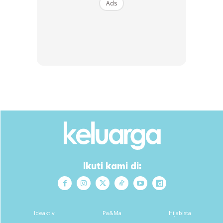
Ads
SHOPEE MY
SHOPEE MY
CENDAWAN RANGUP BY
[500g – 1kg] Frozen Halal
HERO CHEF
Dimsum / Dimsum Sejuk
B...
RM14.6
RM24
RM14.6
RM49
Buy Now
Buy Now
Ikuti kami di:
1
/
5
❮
❯
Ideaktiv
Pa&Ma
Hijabista