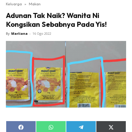
Keluarga
»
Makan
Adunan Tak Naik? Wanita Ni
Kongsikan Sebabnya Pada Yis!
By
Marliana
-
16 Ogo 2022
Share
Share
Share
Share