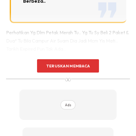
Berbeza..
Perhatikan Yg Dlm Petak Merah Tu.. Yg Tu Sy Beli 2 Paket &
Dua² Tu Bila Campur Air Suam Dia Jadi Mcm Yis Mati..
Tarikh Expired Pun Tak Ada..
TERUSKAN MEMBACA
∞
Ads