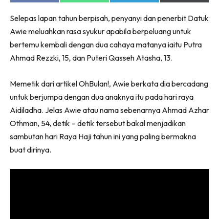
on
on
on
on
Facebook
WhatsApp
Telegram
X
Selepas lapan tahun berpisah, penyanyi dan penerbit Datuk
(Twitter)
Awie meluahkan rasa syukur apabila berpeluang untuk
bertemu kembali dengan dua cahaya matanya iaitu Putra
Ahmad Rezzki, 15, dan Puteri Qasseh Atasha, 13.
Memetik dari artikel OhBulan!, Awie berkata dia bercadang
untuk berjumpa dengan dua anaknya itu pada hari raya
Aidiladha. Jelas Awie atau nama sebenarnya Ahmad Azhar
Othman, 54, detik – detik tersebut bakal menjadikan
sambutan hari Raya Haji tahun ini yang paling bermakna
buat dirinya.