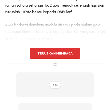
rumah sahaja seharian itu. Dapat tengok setengah hari pun
cukuplah.” Kata beliau kepada OhBulan!
Awie berkata demikian apabila ditemui pada malam gala
tayangan filem terbitannya berjudul Sue-On yang diadakan
di Starling Mall, pada Selasa.
Dalam pada itu, ditanya bilakah anaknya menghubungi
TERUSKAN MEMBACA
dirinya untuk bertemu, vokalis kumpulan Wings itu berkata
∞
dia mendapat mesej pesanan ringkas daripada Qasseh
selepas pulang mengerjakan ibadah Umrah, pada
Ramadan lalu.
Ads