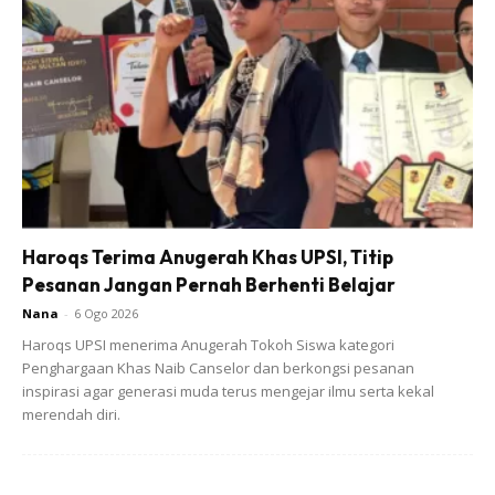
diucapkan dalam mesej tersebut, Awie berkata anaknya
meluahkan rasa rindu serta sayang kepada dirinya.
“Assalamualaikum daddy, ini Qasseh. Saya sayang dan
rindu daddy sangat-sangat.”
Untuk makluman, Putra Ahmad Rezzki dan Puteri Qasseh
Atasha merupakan anak daripada hasil perkahwinan
terdahulu Awie bersama bekas isteri Rozana Misbun.
Haroqs Terima Anugerah Khas UPSI, Titip
Pesanan Jangan Pernah Berhenti Belajar
Nana
-
6 Ogo 2026
Haroqs UPSI menerima Anugerah Tokoh Siswa kategori
Penghargaan Khas Naib Canselor dan berkongsi pesanan
inspirasi agar generasi muda terus mengejar ilmu serta kekal
merendah diri.
Ads