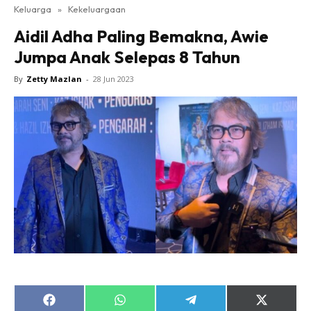
Keluarga
»
Kekeluargaan
Aidil Adha Paling Bemakna, Awie
Jumpa Anak Selepas 8 Tahun
By
Zetty Mazlan
-
28 Jun 2023
Share
Share
Share
Share