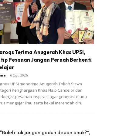
aroqs Terima Anugerah Khas UPSI,
itip Pesanan Jangan Pernah Berhenti
elajar
ana
-
6 Ogo 2026
roqs UPSI menerima Anugerah Tokoh Siswa
tegori Penghargaan Khas Naib Canselor dan
rkongsi pesanan inspirasi agar generasi muda
rus mengejar ilmu serta kekal merendah diri.
“Boleh tak jangan gaduh depan anak?”,