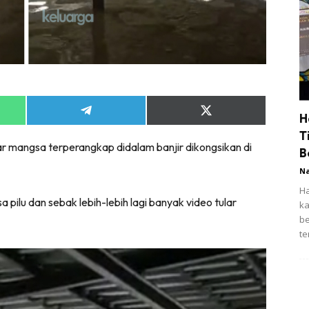
Share
Share
H
on
on
T
App
Telegram
X
r mangsa terperangkap didalam banjir dikongsikan di
(Twitter)
B
N
Ha
pilu dan sebak lebih-lebih lagi banyak video tular
ka
be
te