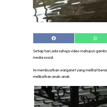
Share
Share
on
on
Facebook
Whats
Setiap hari,ada sahaja video mahupun gamba
media sosial.
Ini membuatkan warganet yang melihat berasa 
melibatkan anak-anak.