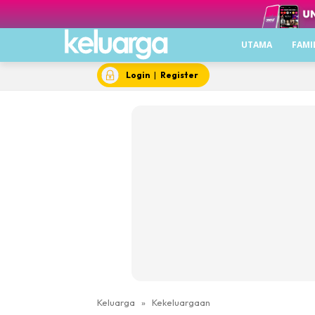
UTAMA
FAMI
Login
|
Register
Keluarga
»
Kekeluargaan