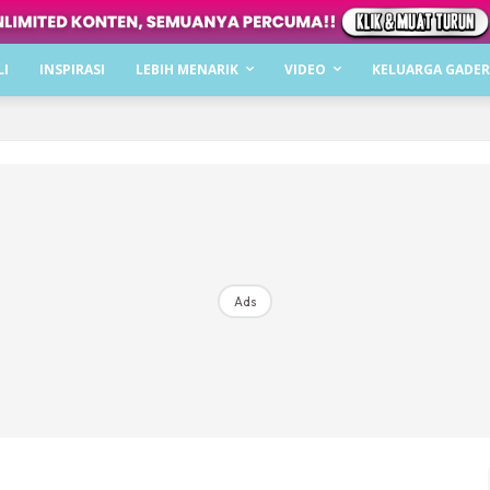
Dapatkan cerita, perkongsian dan info menarik. F
LI
INSPIRASI
LEBIH MENARIK
VIDEO
KELUARGA GADER
Dengan ini saya bersetuju dengan
Terma Penggunaan
dan
P
Langgan Sekarang
Langganan anda telah diterima. Terima kasih!
Ads
Mencari bahagia bersama KELUARGA?
Download dan baca sekarang di
KLIK DI SEENI