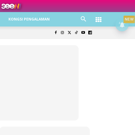
ree jer!
KONGSI PENGALAMAN
NEW
olisi Privasi