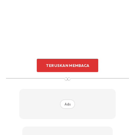
TERUSKAN MEMBACA
∞
Dapatkan My Qalam Elite Digital Perjuzuk Set dengan
diskaun RM5 apabila anda menggunakan kod
KELGST5 di
sini
Ads
MAKNA ISRAK DAN MIKRAJ
Israk bermaksud perjalanan baginda Rasulullah SAW dari
Masjidil Haram (Mekah) ke Masjidil Aqsa (Masjidil Aqsa),