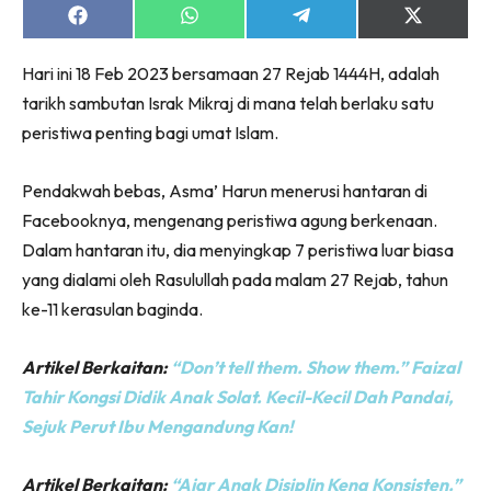
Share
Share
Share
Share
on
on
on
on
Facebook
WhatsApp
Telegram
X
Hari ini 18 Feb 2023 bersamaan 27 Rejab 1444H, adalah
(Twitter)
tarikh sambutan Israk Mikraj di mana telah berlaku satu
peristiwa penting bagi umat Islam.
Pendakwah bebas, Asma’ Harun menerusi hantaran di
Facebooknya, mengenang peristiwa agung berkenaan.
Dalam hantaran itu, dia menyingkap 7 peristiwa luar biasa
yang dialami oleh Rasulullah pada malam 27 Rejab, tahun
ke-11 kerasulan baginda.
Artikel Berkaitan:
“Don’t tell them. Show them.” Faizal
Tahir Kongsi Didik Anak Solat. Kecil-Kecil Dah Pandai,
Sejuk Perut Ibu Mengandung Kan!
Artikel Berkaitan:
“Ajar Anak Disiplin Kena Konsisten.”