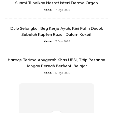
Suami Tunaikan Hasrat Isteri Derma Organ
Nana
-
7 Ogo 2026
Dulu Selongkar Beg Kerja Ayah, Kini Fatin Duduk
Sebelah Kapten Razali Dalam Kokpit
3. Badam
Nana
-
7 Ogo 2026
Badam mengandungi magnesium yang berupaya
membantu manusia untuk mudah tertidur dan merehatkan
otot-otot badan. Bukan itu sahaja, badam juga
Haroqs Terima Anugerah Khas UPSI, Titip Pesanan
mengandungi protein yang berupaya
menstabilkan kadar
Jangan Pernah Berhenti Belajar
kandungan gula
dalam darah ketika tidur. Sambil menonton,
Nana
-
6 Ogo 2026
kunyahnya beberapa biji badam!