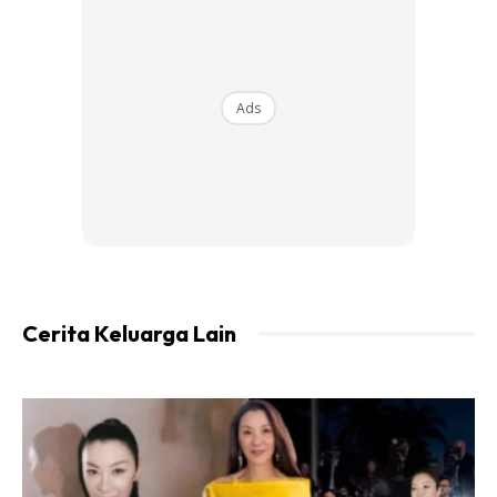
Ads
2. Susu Panas
Segelas susu panas atau milo panas mampu membuatkan
perut berada dalam keadaan yang
selesa dan kenyang
.
Sebelum tidur ambillah segelas susu dan lengkapkan
dengan segelas air kosong untuk rasa lebih selesa. Pasti
tidur anda lebih nyenyak sepanjang malam.
Cerita Keluarga Lain