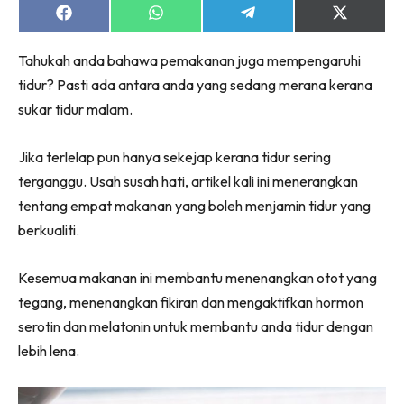
Share
Share
Share
Share
on
on
on
on
Facebook
WhatsApp
Telegram
X
Tahukah anda bahawa pemakanan juga mempengaruhi
(Twitter)
tidur? Pasti ada antara anda yang sedang merana kerana
sukar tidur malam.
Jika terlelap pun hanya sekejap kerana tidur sering
terganggu. Usah susah hati, artikel kali ini menerangkan
tentang empat makanan yang boleh menjamin tidur yang
berkualiti.
Kesemua makanan ini membantu menenangkan otot yang
tegang, menenangkan fikiran dan mengaktifkan hormon
serotin dan melatonin untuk membantu anda tidur dengan
lebih lena.