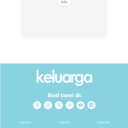
Ads
Ads
Ikuti kami di:
Ideaktiv
Pa&Ma
Hijabista
4. Pisang