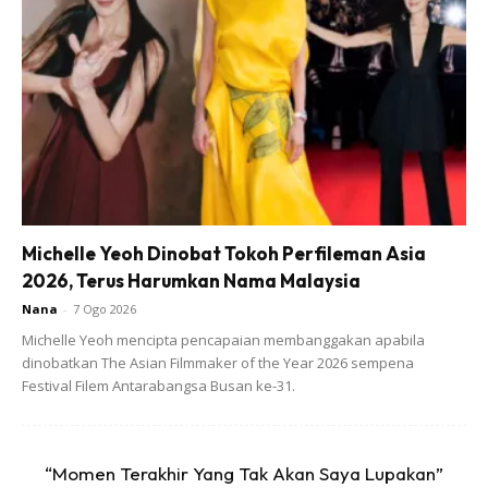
Michelle Yeoh Dinobat Tokoh Perfileman Asia
2026, Terus Harumkan Nama Malaysia
Nana
-
7 Ogo 2026
Michelle Yeoh mencipta pencapaian membanggakan apabila
dinobatkan The Asian Filmmaker of the Year 2026 sempena
Festival Filem Antarabangsa Busan ke-31.
Ads
“Momen Terakhir Yang Tak Akan Saya Lupakan”