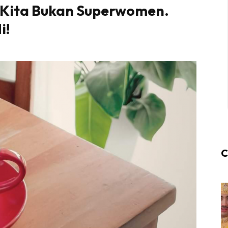
, Kita Bukan Superwomen.
i!
C