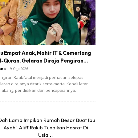
bu Empat Anak, Mahir IT & Cemerlang
l-Quran, Gelaran Diraja Pengiran...
ana
-
9 Ogo 2026
ngiran Raabi’atul menjadi perhatian selepas
laran dirajanya ditarik serta-merta. Kenali latar
lakang, pendidikan dan pencapaiannya.
Dah Lama Impikan Rumah Besar Buat Ibu
Ayah” Aliff Rakib Tunaikan Hasrat Di
Usia...