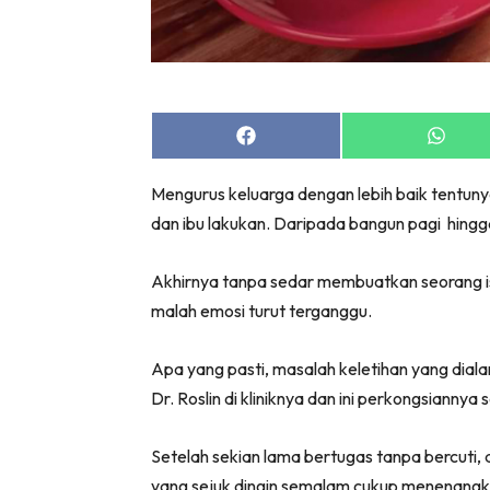
Share
Share
on
on
Facebook
Whats
Mengurus keluarga dengan lebih baik tentunya
dan ibu lakukan. Daripada bangun pagi hingga
Akhirnya tanpa sedar membuatkan seorang ister
malah emosi turut terganggu.
Apa yang pasti, masalah keletihan yang dialam
Dr. Roslin di kliniknya dan ini perkongsiann
Setelah sekian lama bertugas tanpa bercuti, a
yang sejuk dingin semalam cukup menenangkan.