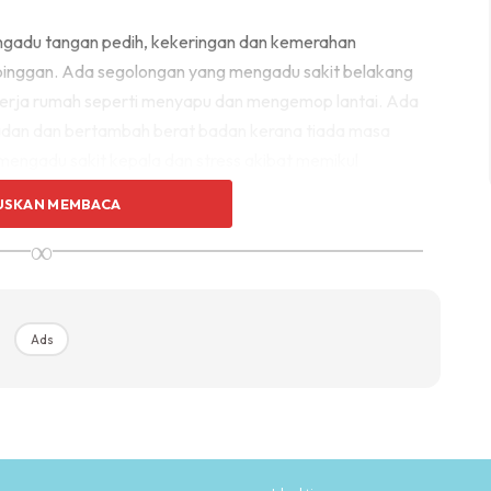
engadu tangan pedih, kekeringan dan kemerahan
pinggan. Ada segolongan yang mengadu sakit belakang
erja rumah seperti menyapu dan mengemop lantai. Ada
badan dan bertambah berat badan kerana tiada masa
engadu sakit kepala dan stress akibat memikul
sendirian.
USKAN MEMBACA
∞
t saya setiap kali. Mohon bantuan suami untuk membantu
erja rumah yang lain. Ajar anak-anak untuk
gira sama ada anak perempuan mahupun anak lelaki.
rsenam bersama-sama.
Ads