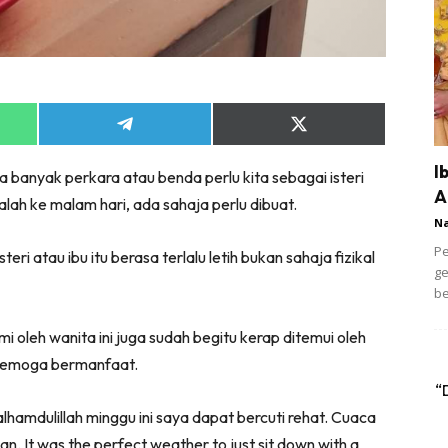
Share
Share
on
on
App
Telegram
X
I
 banyak perkara atau benda perlu kita sebagai isteri
(Twitter)
A
lah ke malam hari, ada sahaja perlu dibuat.
N
Pe
i atau ibu itu berasa terlalu letih bukan sahaja fizikal
ge
be
i oleh wanita ini juga sudah begitu kerap ditemui oleh
ya semoga bermanfaat.
“
lhamdulillah minggu ini saya dapat bercuti rehat. Cuaca
 It was the perfect weather to just sit down with a