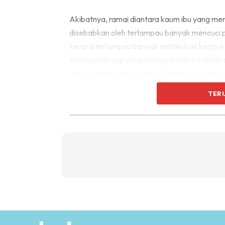
Akibatnya, ramai diantara kaum ibu yang m
disebabkan oleh terlampau banyak mencuci 
kerana terlampau banyak melakukan kerja-k
sekumpulan lagi yang mengadu sakit-sakit 
untuk melakukan senaman. Ramai juga yang m
terlampau banyak tanggungjawab secara ber
TER
Do not do everything yourself! Inilah nasiha
membasuh pinggan ataupun membantu kerja-k
mengemas dan membantu di dapur, tidak men
Ajak suami dan anak-anak untuk keluar be