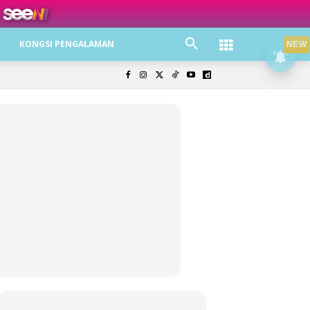
ree jer!
KONGSI PENGALAMAN
NEW
olisi Privasi