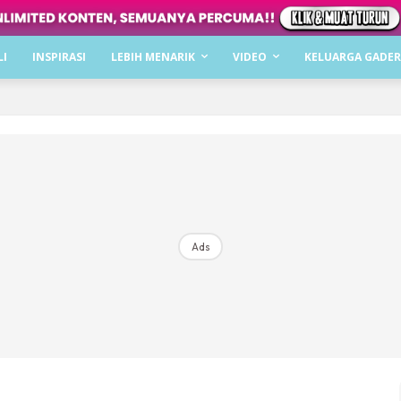
Dapatkan cerita, perkongsian dan info menarik. F
LI
INSPIRASI
LEBIH MENARIK
VIDEO
KELUARGA GADER
Dengan ini saya bersetuju dengan
Terma Penggunaan
dan
P
Langgan Sekarang
Langganan anda telah diterima. Terima kasih!
Ads
Mencari bahagia bersama KELUARGA?
Download dan baca sekarang di
KLIK DI SEENI