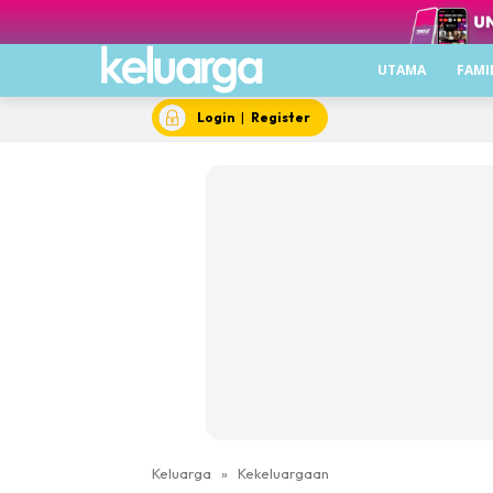
UTAMA
FAMI
Login
|
Register
Keluarga
»
Kekeluargaan