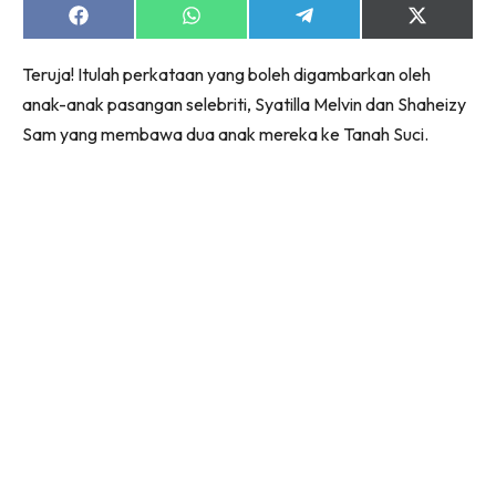
Share
Share
Share
Share
on
on
on
on
Facebook
WhatsApp
Telegram
X
Teruja! Itulah perkataan yang boleh digambarkan oleh
(Twitter)
anak-anak pasangan selebriti, Syatilla Melvin dan Shaheizy
Sam yang membawa dua anak mereka ke Tanah Suci.