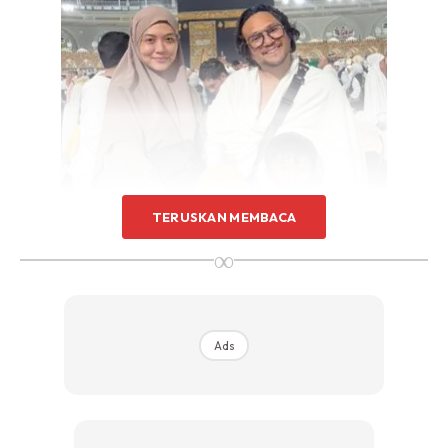
TERUSKAN MEMBACA
∞
Ads
Pada perkongsian tersebut, Syeriv dilihat memakai pakaian
lengkap ihram manakala Sarima pula berpakaian labuh
serta berhijab.