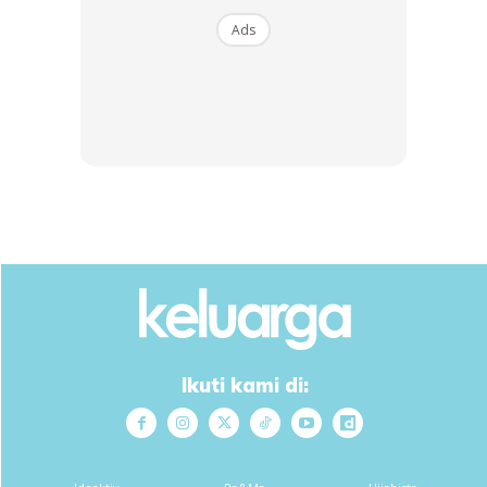
Ads
SHOPEE MY
SHOPEE MY
CENDAWAN RANGUP BY
[500g – 1kg] Frozen Halal
HERO CHEF
Dimsum / Dimsum Sejuk
B...
RM14.6
RM24
RM14.6
RM49
Buy Now
Buy Now
Ikuti kami di:
1
/
5
❮
❯