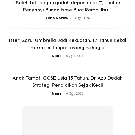
“Boleh tak jangan gaduh depan anak?”, Luahan
Penyanyi Bunga Isme Buat Ramai Ibu...
Yuna Nazwa
-
6 Ogo 2026
Isteri Zarul Umbrella Jadi Kekuatan, 17 Tahun Kekal
Harmoni Tanpa Tayang Bahagia
Nana
-
6 Ogo 2026
Menjengah ke ruangan komen, rata-rata warganet turut
mencemburui rezeki anak-anak pasangan itu yang dapat
melihat Kaabah di usia yang muda.
Anak Tamat IGCSE Usia 15 Tahun, Dr Azu Dedah
Strategi Pendidikan Sejak Kecil
Ibu kepada Sam yang juga pelakon, Khaty Fauziah
Nana
-
6 Ogo 2026
meluahkan rasa syukur dengan keberadaan Sam
sekeluarga di Tanah Suci bersama anak-anaknya.
Anda mungkin berminat dengan