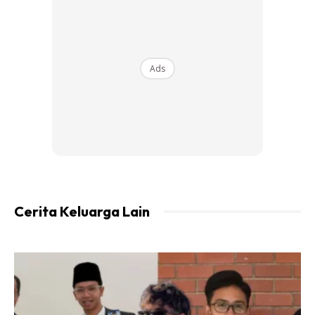
Ads
Ads
Cerita Keluarga Lain
“Mata anak-anak memandang Kaabah buat pertama
kali.
“Tak sangka betul. Selalu mereka tengok secara langsung
di televisyen, itu yang teruja sangat,” tulisnya di kapsyen.