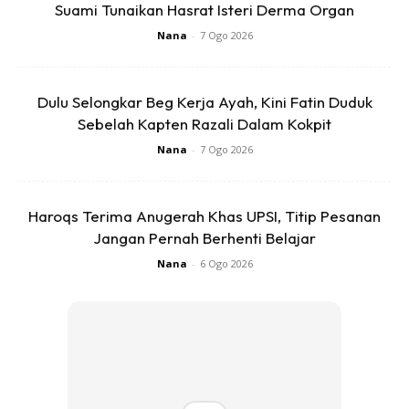
balik rumah dah mlm…ya, kita letih dan penat…
Suami Tunaikan Hasrat Isteri Derma Organ
Nana
-
7 Ogo 2026
Anda mungkin berminat dengan
Dulu Selongkar Beg Kerja Ayah, Kini Fatin Duduk
Sebelah Kapten Razali Dalam Kokpit
Nana
-
7 Ogo 2026
Haroqs Terima Anugerah Khas UPSI, Titip Pesanan
Jangan Pernah Berhenti Belajar
SHOPEE MY
SHOPEE MY
Nana
-
6 Ogo 2026
CENDAWAN RANGUP BY
[500g – 1kg] Frozen Halal
HERO CHEF
Dimsum / Dimsum Sejuk
B...
RM14.6
RM24
RM14.6
RM49
Buy Now
Buy Now