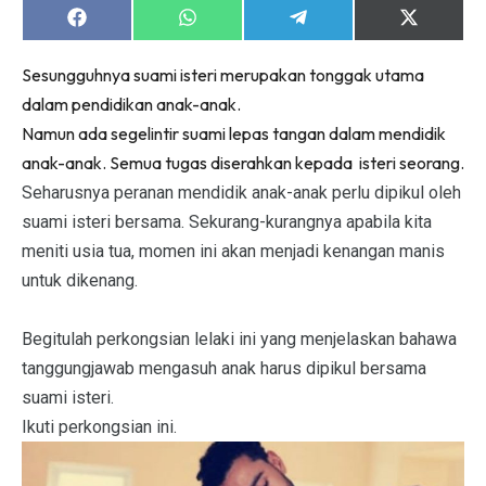
Share
Share
Share
Share
on
on
on
on
Facebook
WhatsApp
Telegram
X
Sesungguhnya suami isteri merupakan tonggak utama
(Twitter)
dalam pendidikan anak-anak.
Namun ada segelintir suami lepas tangan dalam mendidik
anak-anak. Semua tugas diserahkan kepada isteri seorang.
Seharusnya peranan mendidik anak-anak perlu dipikul oleh
suami isteri bersama. Sekurang-kurangnya apabila kita
meniti usia tua, momen ini akan menjadi kenangan manis
untuk dikenang.
Begitulah perkongsian lelaki ini yang menjelaskan bahawa
tanggungjawab mengasuh anak harus dipikul bersama
suami isteri.
Ikuti perkongsian ini.