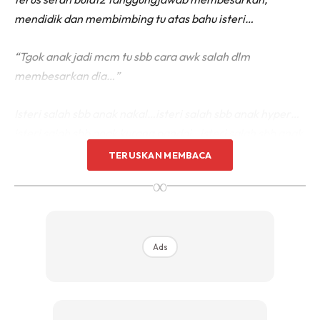
mendidik dan membimbing tu atas bahu isteri…
“Tgok anak jadi mcm tu sbb cara awk salah dlm
membesarkan dia…”
Isteri salah sbb anak nakal…isteri salah sbb anak hyper…
isteri salah sbb anak kurang pandai…isteri salah sbb anak
out of control…
TERUSKAN MEMBACA
∞
Then, what is your function as a dad? Where and when
you need to act as a dad?
Ads