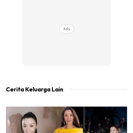
Ads
Ads
Bukan bila dia dah besar, bru kita nak marah2 dia…bukan
bila dia dah besar, bru kita nak tangan2kan dia…bukan
bila dia dah besar, baru kita nak dekati dia…
PERANAN AYAH
Cerita Keluarga Lain
Fungsi ayah tu sejak anak dilahirkan…