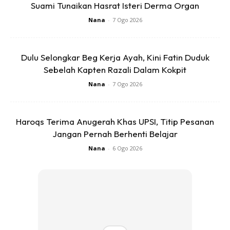
Suami Tunaikan Hasrat Isteri Derma Organ
Nana
-
7 Ogo 2026
Dulu Selongkar Beg Kerja Ayah, Kini Fatin Duduk
Ads
Sebelah Kapten Razali Dalam Kokpit
Nana
-
7 Ogo 2026
Haroqs Terima Anugerah Khas UPSI, Titip Pesanan
Jangan Pernah Berhenti Belajar
“Jagalah hati orang yang sayangkan you, hargai
Nana
-
6 Ogo 2026
pengorbanannya, terimalah kekurangannya, jangan sid-
siakan keikhlasannya sebab you tak tahu Bunga, betapa
untungnya you di mata orang lain kerana you memilikinya.
“Selamat hari raya korban daripada kami bertiga,” ujarnya