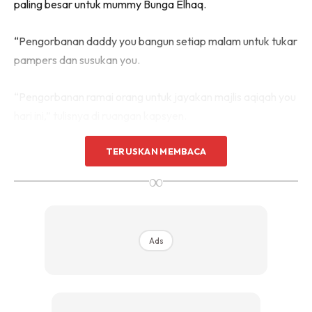
paling besar untuk mummy Bunga Elhaq.
“Pengorbanan daddy you bangun setiap malam untuk tukar
pampers dan susukan you.
“Pengorbanan ramai orang untuk jayakan majlis aqiqah you
hari ini,” tulisnya di ruangan kapsyen.
TERUSKAN MEMBACA
∞
Ads
Ads