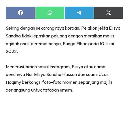
Share
Share
Share
Share
on
on
on
on
Facebook
WhatsApp
Telegram
X
Seiring dengan sekarang raya korban, Pelakon jelita Elisya
(Twitter)
Sandha tidak lepaskan peluang dengan meraikan majlis
aqiqah anak perempuannya, Bunga Elhaq pada 10 Julai
2022.
Menerusi laman sosial Instagram, Elisya atau nama
penuhnya Nur Elisya Sandha Hassan dan suami Uzair
Haqimy berkongsi foto-foto momen sepanjang maj|lis
berlangsung untuk tatapan umum.