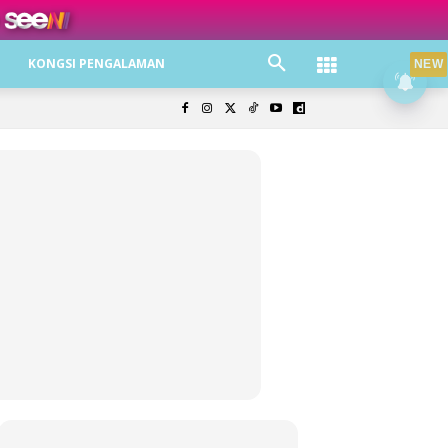
ree jer!
KONGSI PENGALAMAN
NEW
olisi Privasi