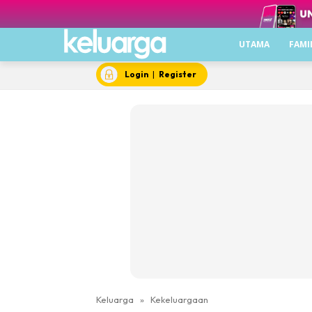
UTAMA
FAMI
Login
|
Register
Keluarga
»
Kekeluargaan