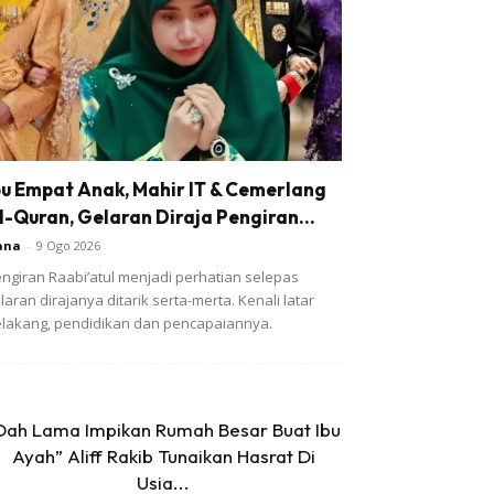
bu Empat Anak, Mahir IT & Cemerlang
l-Quran, Gelaran Diraja Pengiran...
ana
-
9 Ogo 2026
ngiran Raabi’atul menjadi perhatian selepas
laran dirajanya ditarik serta-merta. Kenali latar
lakang, pendidikan dan pencapaiannya.
Dah Lama Impikan Rumah Besar Buat Ibu
Ayah” Aliff Rakib Tunaikan Hasrat Di
Usia...