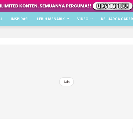
Dapatkan cerita, perkongsian dan info menarik. F
LI
INSPIRASI
LEBIH MENARIK
VIDEO
KELUARGA GADER
Dengan ini saya bersetuju dengan
Terma Penggunaan
dan
P
Langgan Sekarang
Langganan anda telah diterima. Terima kasih!
Ads
Mencari bahagia bersama KELUARGA?
Download dan baca sekarang di
KLIK DI SEENI