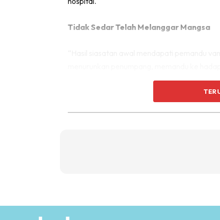
hospital.
Tidak Sedar Telah Melanggar Mangsa
“Hasil siasatan awal mendapati pemandu van 
menurunkan penumpang, memandu ke hadapa
merupakan penumpang van tersebut.
TER
“Mangsa pada ketika itu sedang melintas di 