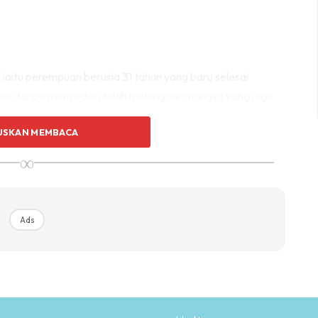
iaitu perempuan berusia 31 tahun yang baru selesai
n tanpa menyedari telah melanggar mangsa yang juga
USKAN MEMBACA
hadapan van yang dipandu oleh pemandu terbabit.
∞
Ads
Ads