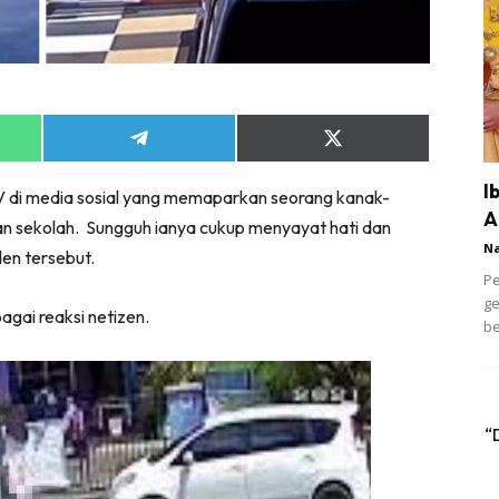
Share
Share
on
on
App
Telegram
X
I
TV di media sosial yang memaparkan seorang kanak-
(Twitter)
A
van sekolah. Sungguh ianya cukup menyayat hati dan
N
den tersebut.
Pe
ge
agai reaksi netizen.
be
“