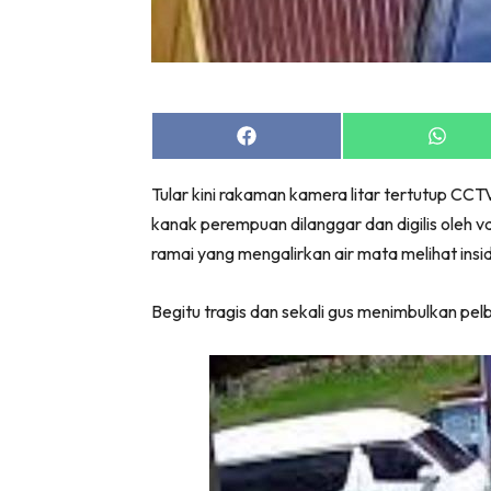
Share
Share
on
on
Facebook
Whats
Tular kini rakaman kamera litar tertutup CC
kanak perempuan dilanggar dan digilis oleh 
ramai yang mengalirkan air mata melihat insi
Begitu tragis dan sekali gus menimbulkan pelb