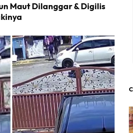
n Maut Dilanggar & Digilis
ikinya
C