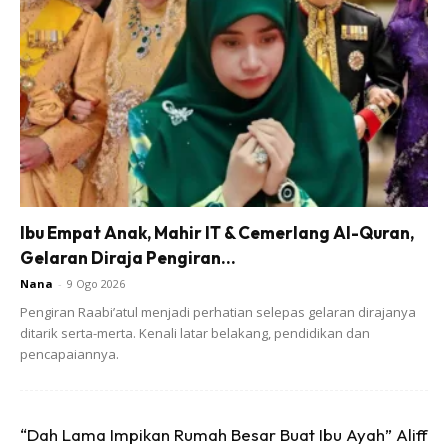
Ads
Itulah yang terjadi setiap hari selama seminggu.
Sampai satu hari, anak perempuan saya jatuh sakit.
Ibu Empat Anak, Mahir IT & Cemerlang Al-Quran,
Demam, tak ada selera makan.
Gelaran Diraja Pengiran...
Nana
-
9 Ogo 2026
Kebanyakan masa dia baring saja. Sekelip mata rumah ni
Pengiran Raabi’atul menjadi perhatian selepas gelaran dirajanya
hilang serinya. Tak ada lagi gelak ketawa dia. Tak ada lagi
ditarik serta-merta. Kenali latar belakang, pendidikan dan
pencapaiannya.
suara dia yang selalu memenuhi segenap ruang rumah ni.
Semuanya jadi diam. Yang ada hanyalah sebuah kesunyian.
“Dah Lama Impikan Rumah Besar Buat Ibu Ayah” Aliff