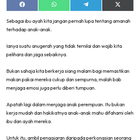
Share
Share
Share
Share
on
on
on
on
Facebook
WhatsApp
Telegram
X
Sebagai ibu ayah kita jangan pernah lupa tentang amanah
(Twitter)
terhadap anak-anak.
Ianya suatu anugerah yang tidak ternilai dan wajib kita
pelihara dan jaga sebaiknya.
Bukan sahaja kita berkerja siang malam bagi memastikan
makan pakai mereka cukup dan sempurna, malah bab
menjaga emosi juga perlu diberi tumpuan.
Apatah lagi dalam menjaga anak perempuan. Itu bukan
kerja mudah dan hakikatnya anak-anak mahu difahami oleh
ibu dan ayah mereka.
Untuk itu, ambil pengajaran daripada perkongsian seorang