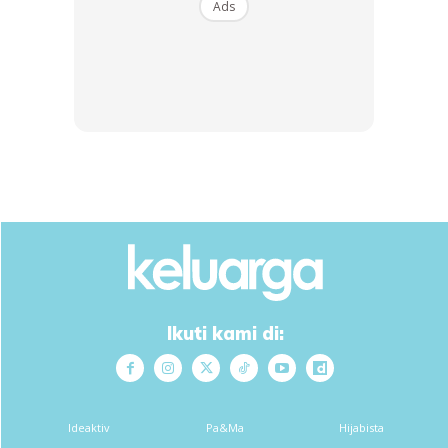
B...
Ads
RM14.6
RM24
RM14.6
RM49
Buy Now
Buy Now
1
/
5
❮
❯
Ads
Ikuti kami di:
Ideaktiv
Pa&Ma
Hijabista