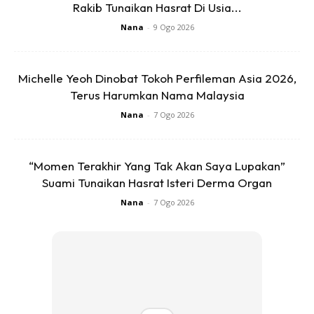
Rakib Tunaikan Hasrat Di Usia...
Sunyi sangat sampai saya boleh rasa langit ni tinggi ke
Nana
-
9 Ogo 2026
rendah. Saya rindu nak dengar suara anak saya.
Saya datang pada anak dan minta dia cerita apa-apa pada
Michelle Yeoh Dinobat Tokoh Perfileman Asia 2026,
saya. Dia buka mata separuh dan dia kata dia nak tidur.
Terus Harumkan Nama Malaysia
Nana
-
7 Ogo 2026
Anda mungkin berminat dengan
“Momen Terakhir Yang Tak Akan Saya Lupakan”
Suami Tunaikan Hasrat Isteri Derma Organ
Nana
-
7 Ogo 2026
SHOPEE MY
SHOPEE MY
CENDAWAN RANGUP BY
[500g – 1kg] Frozen Halal
HERO CHEF
Dimsum / Dimsum Sejuk