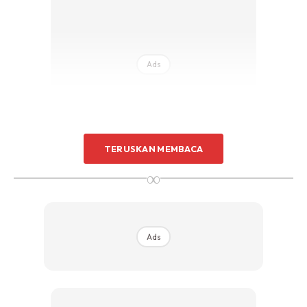
Ads
TERUSKAN MEMBACA
∞
Sampailah satu minggu tu, mood saya tak baik. Hari-hari
rasa penat sangat bila balik dari kerja. Dalam otak ni ada
bermacam benda yang saya fikirkan sepanjang minggu.
Ads
Perkara yang patut saya tinggalkan di tempat kerja, saya
terbawa-bawa sampai ke rumah.
Bila anak saya nak berborak, saya kata nanti dulu dan terus