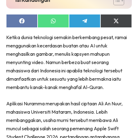
Share
Share
Share
Share
on
on
on
on
Facebook
WhatsApp
Telegram
X
Ketika dunia teknologi semakin berkembang pesat, ramai
(Twitter)
menggunakan kecerdasan buatan atau AI untuk
menghasilkan gambar, menulis kapsyen mahupun
menyunting video. Namun berbeza buat seorang
mahasiswa dari Indonesia ini apabila teknologi tersebut
dimanfaatkan untuk sesuatu yang lebih bermakna iaitu
membantu kanak-kanak menghafal Al-Quran.
Aplikasi Nuramma merupakan hasil ciptaan Ali An Nuur,
mahasiswa Universiti Mataram, Indonesia. Lebih
membanggakan, usaha murni tersebut membawa Ali
muncul sebagai salah seorang pemenang Apple Swift
Student Challenge 2026, pertandingan antarabangsa