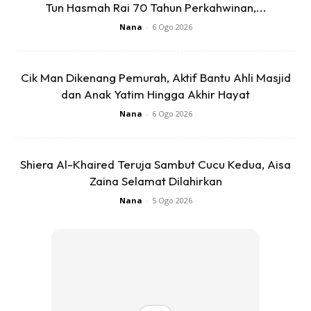
Tun Hasmah Rai 70 Tahun Perkahwinan,...
Nana
-
6 Ogo 2026
Cik Man Dikenang Pemurah, Aktif Bantu Ahli Masjid
dan Anak Yatim Hingga Akhir Hayat
Nana
-
6 Ogo 2026
Bermula Daripada Keperluan Sebenar
Shiera Al-Khaired Teruja Sambut Cucu Kedua, Aisa
Zaina Selamat Dilahirkan
Menurut perkongsian Instagram Info Lombok, aplikasi ini
Nana
-
5 Ogo 2026
dibangunkan sebagai rakan pembelajaran maya
berasaskan AI yang membantu kanak-kanak menghafal
Al-Quran dengan lebih sistematik dan mudah diakses.