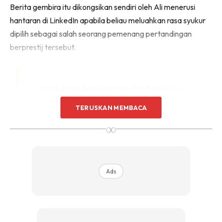
Berita gembira itu dikongsikan sendiri oleh Ali menerusi
hantaran di LinkedIn apabila beliau meluahkan rasa syukur
dipilih sebagai salah seorang pemenang pertandingan
berprestij tersebut.
“Saya Amat Berbesar Hati Dan Bersyukur
Kerana Dipilih Sebagai Salah Seorang
TERUSKAN MEMBACA
Pemenang Apple Swift Student Challenge
∞
2026!
Ads
“Walaupun saya tidak berjaya memperoleh gelaran
Distinguished Winner pada tahun ini, pengiktirafan bersama
pembangun hebat dari seluruh dunia merupakan satu
pencapaian besar buat saya,” tulisnya.