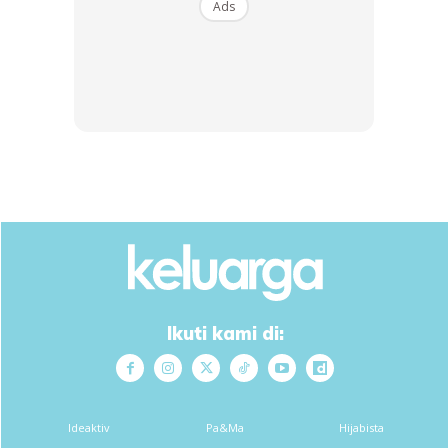
Ads
Ads
Ada beberapa petua mudah yang boleh hilangkan pijar
tangan dengan cepat dan mudah menggunakan bahan-
bahan semulajadi yang mudah dijumpai di dapur anda.
Ikuti kami di:
Ideaktiv
Pa&Ma
Hijabista