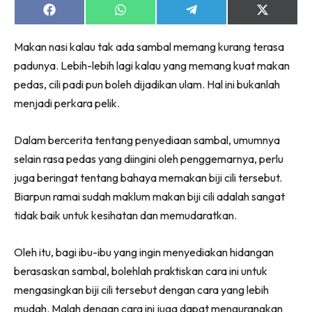
Share
Share
Share
Share
on
on
on
on
Facebook
WhatsApp
Telegram
X
Makan nasi kalau tak ada sambal memang kurang terasa
(Twitter)
padunya. Lebih-lebih lagi kalau yang memang kuat makan
pedas, cili padi pun boleh dijadikan ulam. Hal ini bukanlah
menjadi perkara pelik.
Dalam bercerita tentang penyediaan sambal, umumnya
selain rasa pedas yang diingini oleh penggemarnya, perlu
juga beringat tentang bahaya memakan biji cili tersebut.
Biarpun ramai sudah maklum makan biji cili adalah sangat
tidak baik untuk kesihatan dan memudaratkan.
Oleh itu, bagi ibu-ibu yang ingin menyediakan hidangan
berasaskan sambal, bolehlah praktiskan cara ini untuk
mengasingkan biji cili tersebut dengan cara yang lebih
mudah. Malah dengan cara ini juga dapat mengurangkan