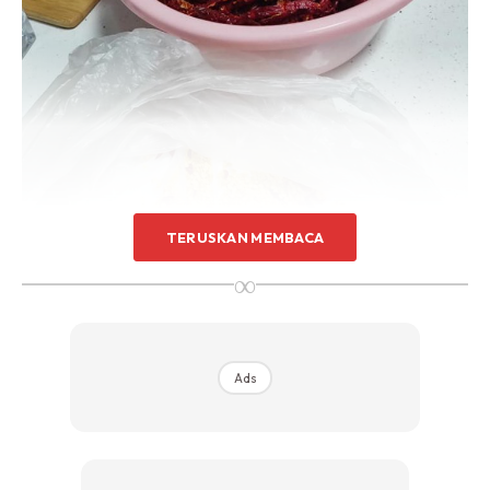
TERUSKAN MEMBACA
∞
Ads
Selapas itu,bolehlah rendam, siapa yang dah biasa rebus tu
rebus la.