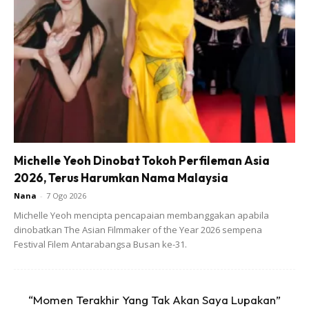
Michelle Yeoh Dinobat Tokoh Perfileman Asia
2026, Terus Harumkan Nama Malaysia
Nana
-
7 Ogo 2026
Ads
Michelle Yeoh mencipta pencapaian membanggakan apabila
dinobatkan The Asian Filmmaker of the Year 2026 sempena
Festival Filem Antarabangsa Busan ke-31.
“Momen Terakhir Yang Tak Akan Saya Lupakan”