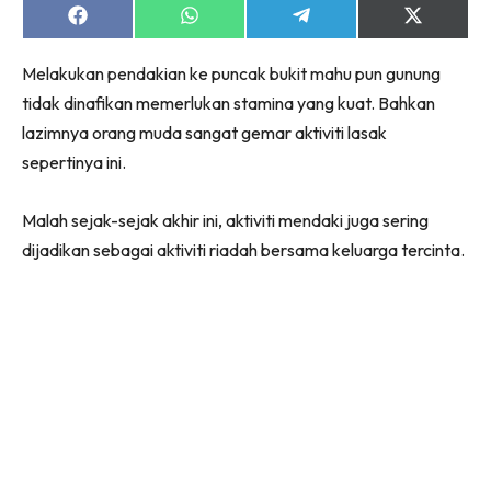
Share
Share
Share
Share
on
on
on
on
Facebook
WhatsApp
Telegram
X
Melakukan pendakian ke puncak bukit mahu pun gunung
(Twitter)
tidak dinafikan memerlukan stamina yang kuat. Bahkan
lazimnya orang muda sangat gemar aktiviti lasak
sepertinya ini.
Malah sejak-sejak akhir ini, aktiviti mendaki juga sering
dijadikan sebagai aktiviti riadah bersama keluarga tercinta.