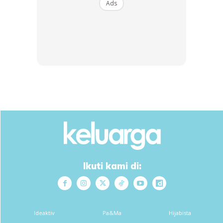
Ads
“wow.. Tahniah aki.. Saya pun sikit mahu giveup sampai
pncak 😂 c aki lagi semangat oh 💪💪,” komen wargamaya.
Komen yang lain pula, “Semoga sihat selalu
pakcik….Semangat betul dia…💪💪💪💪💪💪.”
“Wow… Terbaik la👏👏👏,” komen yang lain.
Ikuti kami di:
Ideaktiv
Pa&Ma
Hijabista