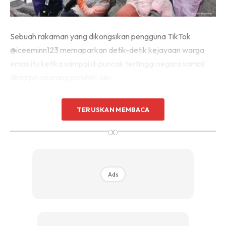
Sebuah rakaman yang dikongsikan pengguna TikTok
@iceeminn123 memaparkan detik-detik kejayaan warga
emas itu ketika sampai di puncak tertinggi negara sambil
dipimpin seorang pendaki lain.
TERUSKAN MEMBACA
∞
Ads