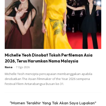
“5 September 2022, Poh, 90 tahun. Apa-apa pun tahniah,
rekod terbaharu bagi pendaki tertua yang berjaya sampai
ke puncak Gunung Kinabalu setakat ini,” katanya pada
hantaran yang dimuat naik semalam.
@iceeminn123
#mtkinabalu
♬ bunyi asal –
iceeminn123
Michelle Yeoh Dinobat Tokoh Perfileman Asia
2026, Terus Harumkan Nama Malaysia
Nana
-
7 Ogo 2026
Michelle Yeoh mencipta pencapaian membanggakan apabila
dinobatkan The Asian Filmmaker of the Year 2026 sempena
Festival Filem Antarabangsa Busan ke-31.
Ads
“Momen Terakhir Yang Tak Akan Saya Lupakan”