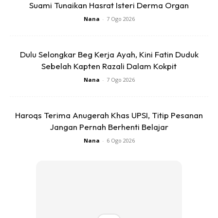
Suami Tunaikan Hasrat Isteri Derma Organ
Nana
-
7 Ogo 2026
Dulu Selongkar Beg Kerja Ayah, Kini Fatin Duduk
Menjengah ke ruangan komen, rata-rata orang ramai
Sebelah Kapten Razali Dalam Kokpit
kagum dengan semangat yang ditunjukkan oleh warga
Nana
-
7 Ogo 2026
emas itu selain mempunyai stamina tinggi kerana bukan
mudah untuk berada pada tahap itu. Tidak kurang juga
ramai yang mendoakan agar pakcik tersebut terus
Haroqs Terima Anugerah Khas UPSI, Titip Pesanan
Jangan Pernah Berhenti Belajar
dikurniakan kesihatan yang baik.
Nana
-
6 Ogo 2026