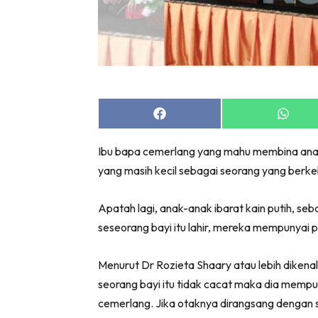
Share
Share
on
on
Facebook
Whats
Ibu bapa cemerlang yang mahu membina anak
yang masih kecil sebagai seorang yang berke
Apatah lagi, anak-anak ibarat kain putih, s
seseorang bayi itu lahir, mereka mempunyai p
Menurut Dr Rozieta Shaary atau lebih dikenal
seorang bayi itu tidak cacat maka dia mempun
cemerlang. Jika otaknya dirangsang dengan s