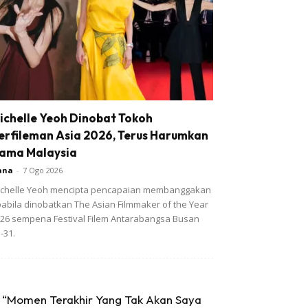
ichelle Yeoh Dinobat Tokoh
erfileman Asia 2026, Terus Harumkan
ama Malaysia
ana
-
7 Ogo 2026
chelle Yeoh mencipta pencapaian membanggakan
abila dinobatkan The Asian Filmmaker of the Year
26 sempena Festival Filem Antarabangsa Busan
-31.
“Momen Terakhir Yang Tak Akan Saya