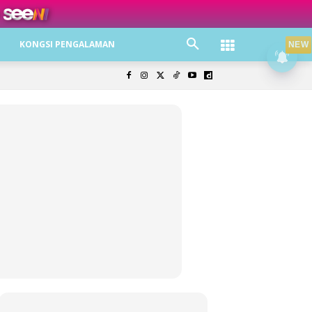
ree jer!
KONGSI PENGALAMAN
NEW
olisi Privasi