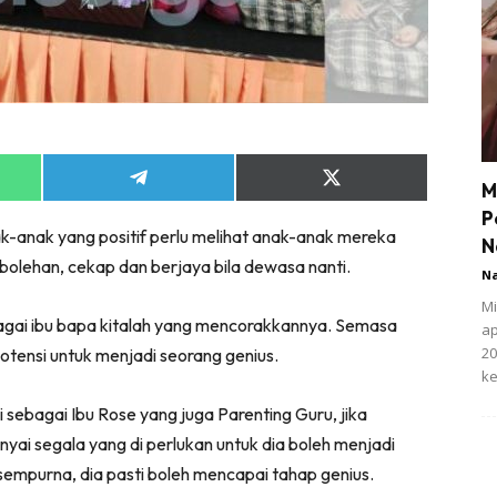
Share
Share
M
on
on
P
App
Telegram
X
-anak yang positif perlu melihat anak-anak mereka
(Twitter)
N
bolehan, cekap dan berjaya bila dewasa nanti.
N
Mi
ebagai ibu bapa kitalah yang mencorakkannya. Semasa
ap
20
otensi untuk menjadi seorang genius.
ke
i sebagai Ibu Rose yang juga Parenting Guru, jika
yai segala yang di perlukan untuk dia boleh menjadi
empurna, dia pasti boleh mencapai tahap genius.