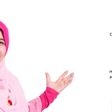
D
H
P