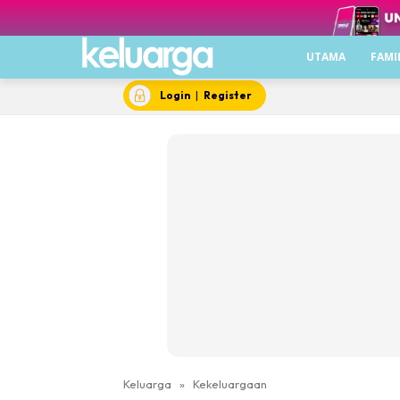
UTAMA
FAMI
Login
|
Register
Keluarga
»
Kekeluargaan