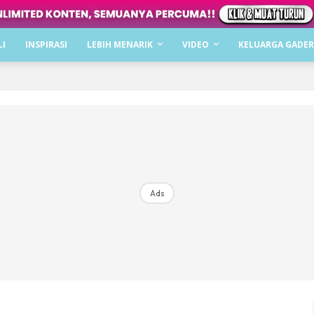
Dapatkan cerita, perkongsian dan info menarik. F
LI
INSPIRASI
LEBIH MENARIK
VIDEO
KELUARGA GADER
Dengan ini saya bersetuju dengan
Terma Penggunaan
dan
P
Langgan Sekarang
Langganan anda telah diterima. Terima kasih!
Ads
Mencari bahagia bersama KELUARGA?
Download dan baca sekarang di
KLIK DI SEENI