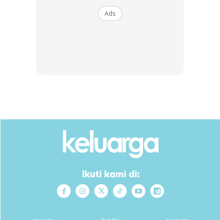
Ads
Mother: ouhhh terima kasih puan..
Anda mungkin berminat dengan
Ikuti kami di:
SHOPEE MY
SHOPEE MY
CENDAWAN RANGUP BY
[500g – 1kg] Frozen Halal