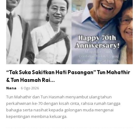
Ads
“Tak Suka Sakitkan Hati Pasangan” Tun Mahathir
& Tun Hasmah Rai...
Nana
-
6 Ogo 2026
Tun Mahathir dan Tun Hasmah menyambut ulang tahun
perkahwinan ke-70 dengan kisah cinta, rahsia rumah tangga
bahagia serta nasihat kepada golongan muda mengenai
I decided to wait till she finished performing her maghrib
kepentingan membina keluarga.
prayer. Geraknya penuh tertib. Ada toma’ninah dan
sempurna solatnya.