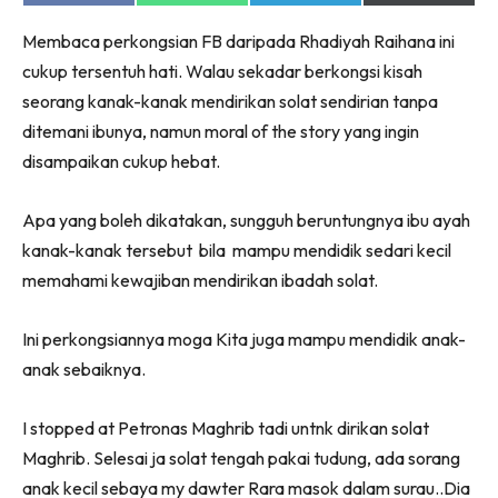
on
on
on
on
Facebook
WhatsApp
Telegram
X
Membaca perkongsian FB daripada Rhadiyah Raihana ini
(Twitter)
cukup tersentuh hati. Walau sekadar berkongsi kisah
seorang kanak-kanak mendirikan solat sendirian tanpa
ditemani ibunya, namun moral of the story yang ingin
disampaikan cukup hebat.
Apa yang boleh dikatakan, sungguh beruntungnya ibu ayah
kanak-kanak tersebut bila mampu mendidik sedari kecil
memahami kewajiban mendirikan ibadah solat.
Ini perkongsiannya moga Kita juga mampu mendidik anak-
anak sebaiknya.
I stopped at Petronas Maghrib tadi untnk dirikan solat
Maghrib. Selesai ja solat tengah pakai tudung, ada sorang
anak kecil sebaya my dawter Rara masok dalam sura
u..Dia