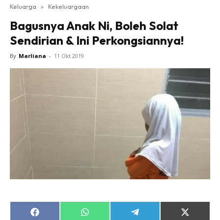
Keluarga
»
Kekeluargaan
Bagusnya Anak Ni, Boleh Solat
Sendirian & Ini Perkongsiannya!
By
Marliana
-
11 Okt 2019
Share
Share
Share
Share