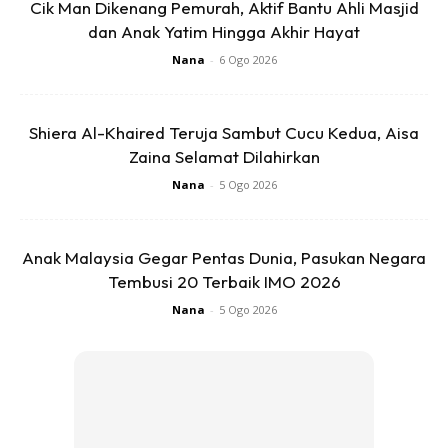
Cik Man Dikenang Pemurah, Aktif Bantu Ahli Masjid
My tears flowed down my cheek when I flashed back
dan Anak Yatim Hingga Akhir Hayat
myself at the age of seven. Ya Allah ampunilah aku.. kau
Nana
-
6 Ogo 2026
rahmati anak ini dan jadikan dia ahli syurga firdaus mu..
Aameen.. After dia siap berdoa, i held her hand to send her
back to her car. Her mom opened the window and aske me:
Shiera Al-Khaired Teruja Sambut Cucu Kedua, Aisa
Zaina Selamat Dilahirkan
Mother: Kenapa puan?
Nana
-
5 Ogo 2026
Aunty: Ouh tkde ape kak saya saja nk hantar anak akak kt
Anak Malaysia Gegar Pentas Dunia, Pasukan Negara
kereta sebab saya nak tengok wajah ibunya
Tembusi 20 Terbaik IMO 2026
Nana
-
5 Ogo 2026
Ads