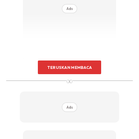
Ads
Aunty: Kalau tak berani aunty teman.
TERUSKAN MEMBACA
Anak: Takpe aunty…
∞
Aunty: Okay solat cepat sayang..
Ads
Anak: Baik aunty..